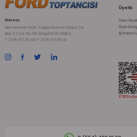
Üyelik
Merkez
Yeni Üyel
Üye Giriş
Mimarsinan Mah. Yedpa Bulvarı Yedpa Tic.
Şifremi
Mer. E Cad. No:118 Ataşehir/İSTANBUL
T: 0216 471 05 42
-
F: 0216 471 05 41