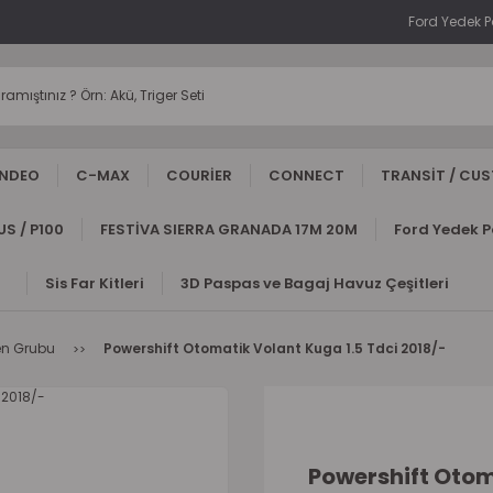
Ford Yedek 
NDEO
C-MAX
COURİER
CONNECT
TRANSİT / CU
S / P100
FESTİVA SIERRA GRANADA 17M 20M
Ford Yedek 
Sis Far Kitleri
3D Paspas ve Bagaj Havuz Çeşitleri
ren Grubu
Powershift Otomatik Volant Kuga 1.5 Tdci 2018/-
Powershift Otom