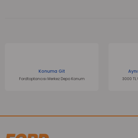
Bu ürünün fiyat bilgisi, resim, ürün açıklamalarında ve diğer k
Görüş ve önerileriniz için teşekkür ederiz.
Ürün resmi kalitesiz, bozuk veya görüntülenemiyor.
Konuma Git
Aynı
Ürün açıklamasında eksik bilgiler bulunuyor.
Fordtoptancısı Merkez Depo Konum
3000 TL 
Ürün bilgilerinde hatalar bulunuyor.
Ürün fiyatı diğer sitelerden daha pahalı.
Bu ürüne benzer farklı alternatifler olmalı.