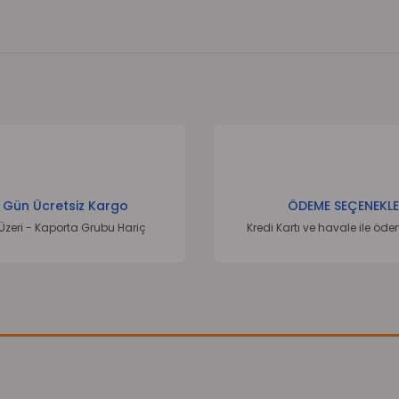
onularda yetersiz gördüğünüz noktaları öneri formunu kullanarak tarafımı
Bu ürüne ilk yorumu siz yapın!
Yorum Yaz
 Gün Ücretsiz Kargo
ÖDEME SEÇENEKLE
Üzeri - Kaporta Grubu Hariç
Kredi Kartı ve havale ile öd