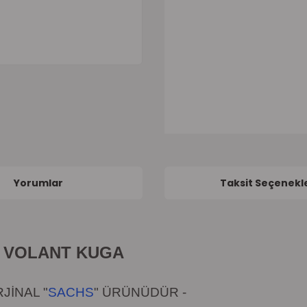
Yorumlar
Taksit Seçenekle
İ
VOLANT KUGA
JİNAL "
SACHS
" ÜRÜNÜDÜR -