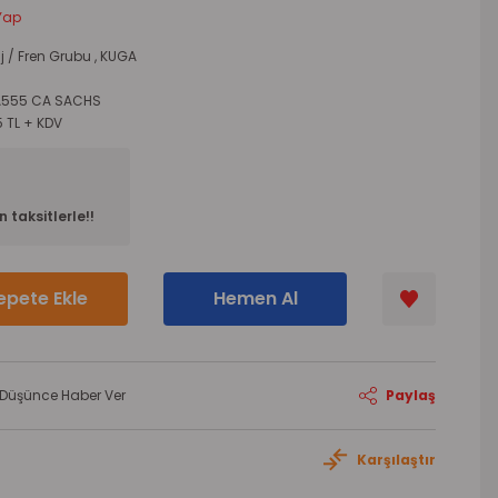
Yap
j / Fren Grubu
,
KUGA
A555 CA SACHS
5 TL + KDV
 taksitlerle!!
epete Ekle
Hemen Al
ı Düşünce Haber Ver
Paylaş
Karşılaştır