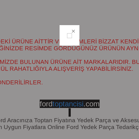
İ ÜRÜNE AİTTİR VE RESİMLERİ BİZZAT KENDİ
DİĞİNİZDE RESİMDE GÖRDÜĞÜNÜZ ÜRÜNÜN AYNI
MİZDE BULUNAN ÜRÜNE AİT MARKALARIDIR. BU
 RAHATLIĞIYLA ALIŞVERİŞ YAPABİLİRSİNİZ.
ÖNDERİLİRLER.
ford
toptancisi
.com
rd Aracınıza Toptan Fiyatına Yedek Parça ve Akses
n Uygun Fiyatlara Online Ford Yedek Parça Tedarikçi