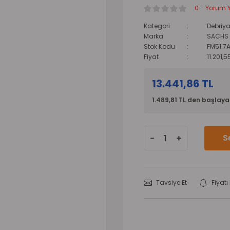
0 - Yorum 
Kategori
Debriya
Marka
SACHS
Stok Kodu
FM51 7
Fiyat
11.201,5
13.441,86 TL
1.489,81 TL den başlayan
S
Tavsiye Et
Fiyat