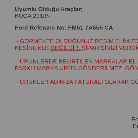
Uyumlu Olduğu Araçlar:
KUGA 2018/-
Ford Referans No: FM51 7A555 CA
- GÖRMEKTE OLDUĞUNUZ RESİM ELİMİZDEK
KESİNLİKLE
DEĞİLDİR.
SİPARİŞİNİZİ VER
- ÜRÜNLERDE BELİRTİLEN MARKALAR ELİ
FARKLI MARKA ÜRÜN GÖNDERİLMEZ. GÖNÜL
- ÜRÜNLER ADINIZA FATURALI OLARAK G
Fo
E