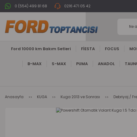
0 (554) 499 81 68
0216 471 05 42
Ford 10000 km Bakım Setleri
FİESTA
FOCUS
MO
B-MAX
S-MAX
PUMA
ANADOL
TAUNU
Anasayfa
KUGA
Kuga 2013 ve Sonrası
Debriyaj / F