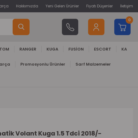
Parça
Hakkımızda
Yeni Gelen Ürünler
Fiyatı Düşenler
İletişim
0
STOM
RANGER
KUGA
FUSİON
ESCORT
KA
Parça
Promosyonlu Ürünler
Sarf Malzemeler
atik Volant Kuga 1.5 Tdci 2018/-