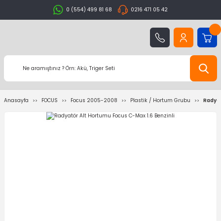
0 (554) 499 81 68
0216 471 05 42
Anasayfa
FOCUS
Focus 2005-2008
Plastik / Hortum Grubu
Radyat