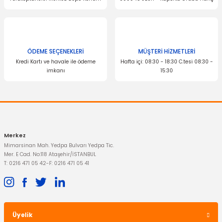
Ürün fiyatı diğer sitelerden daha pahalı.
Bu ürüne benzer farklı alternatifler olmalı.
ÖDEME SEÇENEKLERİ
MÜŞTERİ HİZMETLERİ
MOTORCRAFT
Kredi Kartı ve havale ile ödeme
Hafta içi: 08:30 - 18:30 C.tesi 08:30 -
Buji Focus C-Max Mondeo 4 Adet
imkanı
15:30
Gönder
1.504,91 TL
Merkez
Mimarsinan Mah. Yedpa Bulvarı Yedpa Tic.
Mer. E Cad. No:118 Ataşehir/İSTANBUL
T: 0216 471 05 42
-
F: 0216 471 05 41
Üyelik