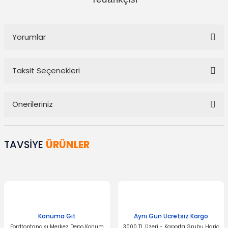
Yorumlar
Taksit Seçenekleri
Bu ürüne ilk yorumu siz yapın!
Önerileriniz
Yorum Yaz
Bu ürünün fiyat bilgisi, resim, ürün açıklamalarında ve diğer
konularda yetersiz gördüğünüz noktaları öneri formunu kullanarak
TAVSİYE
ÜRÜNLER
tarafımıza iletebilirsiniz.
Görüş ve önerileriniz için teşekkür ederiz.
Ürün resmi kalitesiz, bozuk veya görüntülenemiyor.
Ürün açıklamasında eksik bilgiler bulunuyor.
Ürün bilgilerinde hatalar bulunuyor.
Konuma Git
Aynı Gün Ücretsiz Kargo
Fordtoptancısı Merkez Depo Konum
3000 TL Üzeri - Kaporta Grubu Hariç