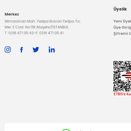
793,51 TL
1.312
Üyelik
Merkez
Yeni Üyel
Mimarsinan Mah. Yedpa Bulvarı Yedpa Tic.
Mer. E Cad. No:118 Ataşehir/İSTANBUL
Üye Giriş
T: 0216 471 05 42
-
F: 0216 471 05 41
Şifremi
TÜKENDİ