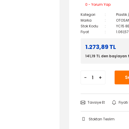
0 - Yorum Yap
Kategori
Plastik
Marka
OTOSA
Stok Kodu
YC15 8
Fiyat
1.061,5
1.273,89 TL
141,19 TL den başlayan t
S
Tavsiye Et
Fiyat
Stoktan Teslim