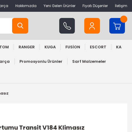
Parça
Hakkımızda
Yeni Gelen Ürünler
Fiyatı Düşenler
İletişim
STOM
RANGER
KUGA
FUSİON
ESCORT
KA
Parça
Promosyonlu Ürünler
Sarf Malzemeler
masız
rtumu Transit V184 Klimasız