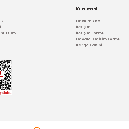
,50 TL
Kurumsal
313,95 TL
ik
Hakkımızda
i
İletişim
 Unuttum
İletişim Formu
Havale Bildirim Formu
Kargo Takibi
TÜKENDİ