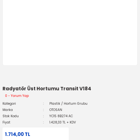
Radyatör Üst Hortumu Transit V184
0 - Yorum Yap
Kategori
Plastik / Hortum Grubu
Marka
OTOSAN
Stok Kodu
YC15 8B274 AC
Fiyat
1.428,33 TL + KDV
1.714,00 TL