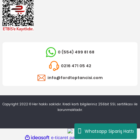
TÜKENDİ
0 (554) 499 81 68
0216 471 05 42
info@fordtoptancisi.com
OTOSAN
Ön Fren Balatası Transit V184 Önden Çeker
Copyright 2022 © Her hakkı saklıdır. Kredi kartı bilgileriniz 256bit SSL sertifikası ile
korunmaktadır.
2.811,09 TL
Whatsapp Sipariş Hattı
ideasoft
ile
e-