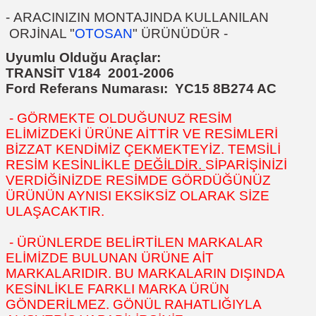
-
ARACINIZIN MONTAJINDA KULLANILAN
ORJİNAL "
OTOSAN
" ÜRÜNÜDÜR
-
Uyumlu Olduğu Araçlar:
TRANSİT V184 2001-2006
Ford Referans Numarası:
YC15 8B274 AC
- GÖRMEKTE OLDUĞUNUZ RESİM
ELİMİZDEKİ ÜRÜNE AİTTİR VE RESİMLERİ
BİZZAT KENDİMİZ ÇEKMEKTEYİZ. TEMSİLİ
RESİM KESİNLİKLE
DEĞİLDİR.
SİPARİŞİNİZİ
VERDİĞİNİZDE RESİMDE GÖRDÜĞÜNÜZ
ÜRÜNÜN AYNISI EKSİKSİZ OLARAK SİZE
ULAŞACAKTIR.
- ÜRÜNLERDE BELİRTİLEN MARKALAR
ELİMİZDE BULUNAN ÜRÜNE AİT
MARKALARIDIR. BU MARKALARIN DIŞINDA
KESİNLİKLE FARKLI MARKA ÜRÜN
GÖNDERİLMEZ. GÖNÜL RAHATLIĞIYLA