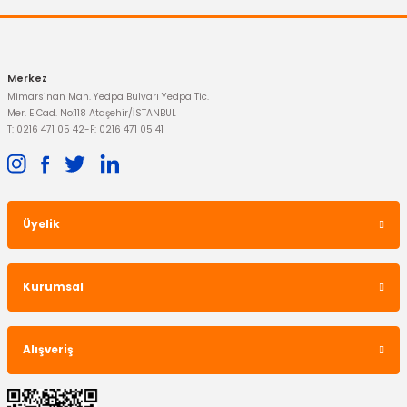
793,51 TL
1.312,50 TL
Merkez
Mimarsinan Mah. Yedpa Bulvarı Yedpa Tic.
Mer. E Cad. No:118 Ataşehir/İSTANBUL
T: 0216 471 05 42
-
F: 0216 471 05 41
Üyelik
İTHAL ÜRÜN
Kurumsal
Ön Amortisör Üst Takoz Transit V184
Alışveriş
313,95 TL