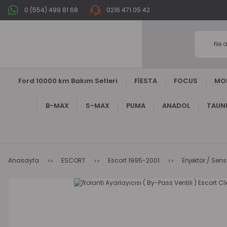
0 (554) 499 81 68
0216 471 05 42
Ford 10000 km Bakım Setleri
FİESTA
FOCUS
MO
B-MAX
S-MAX
PUMA
ANADOL
TAUNU
Anasayfa
ESCORT
Escort 1995-2001
Enjektör / Sens