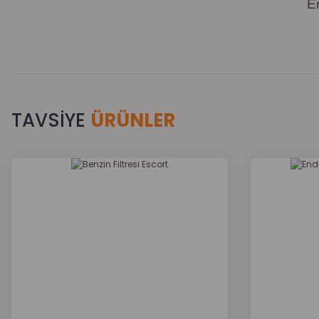
E
TAVSİYE
ÜRÜNLER
Bu ürünün fiyat bilgisi, resim, ürün açıklamalarında ve diğer k
Görüş ve önerileriniz için teşekkür ederiz.
Ürün resmi kalitesiz, bozuk veya görüntülenemiyor.
Ürün açıklamasında eksik bilgiler bulunuyor.
Ürün bilgilerinde hatalar bulunuyor.
Ürün fiyatı diğer sitelerden daha pahalı.
Bu ürüne benzer farklı alternatifler olmalı.