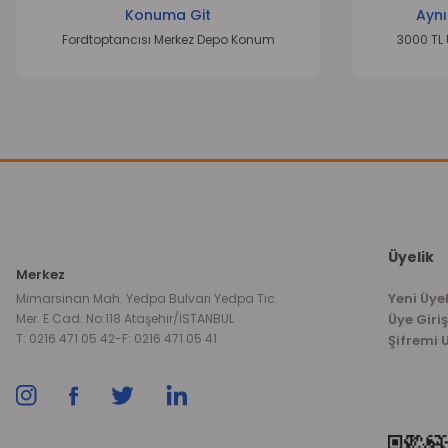
Konuma Git
Aynı
Fordtoptancısı Merkez Depo Konum
3000 TL 
Üyelik
Merkez
Yeni Üyel
Mimarsinan Mah. Yedpa Bulvarı Yedpa Tic.
Mer. E Cad. No:118 Ataşehir/İSTANBUL
Üye Giriş
T: 0216 471 05 42
-
F: 0216 471 05 41
Şifremi