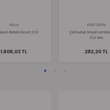
Gönder
HELLA
YERLİ ÜRÜN
iyon Bobini Escort CLX
Çamurluk Sinyal Lambas
CLX Sarı
1.606,03 TL
282,20 TL