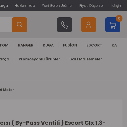
Parça
Hakkımızda
Yeni Gelen Ürünler
Fiyatı Düşenler
İletişim
0
STOM
RANGER
KUGA
FUSİON
ESCORT
KA
Parça
Promosyonlu Ürünler
Sarf Malzemeler
1.6 Motor
ısı ( By-Pass Ventili ) Escort Clx 1.3-