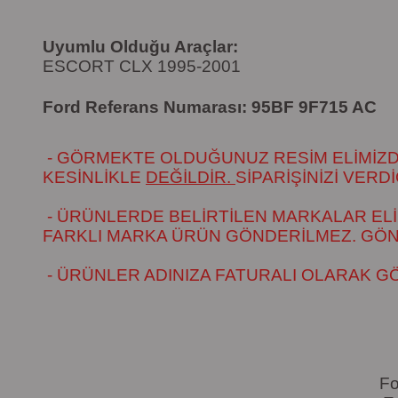
Uyumlu Olduğu Araçlar:
ESCORT CLX 1995-2001
Ford Referans Numarası:
95BF 9F715 AC
- GÖRMEKTE OLDUĞUNUZ RESİM ELİMİZDEK
KESİNLİKLE
DEĞİLDİR.
SİPARİŞİNİZİ VER
- ÜRÜNLERDE BELİRTİLEN MARKALAR ELİ
FARKLI MARKA ÜRÜN GÖNDERİLMEZ. GÖNÜL
- ÜRÜNLER ADINIZA FATURALI OLARAK G
Fo