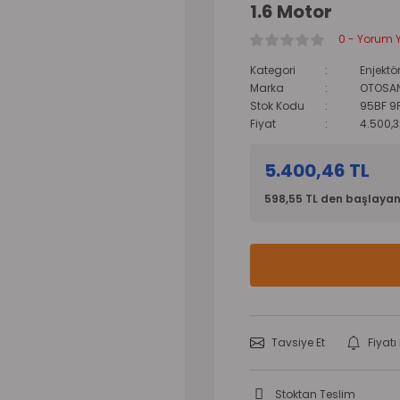
1.6 Motor
0 - Yorum 
Kategori
Enjektö
Marka
OTOSA
Stok Kodu
95BF 9
Fiyat
4.500,3
5.400,46 TL
598,55 TL den başlayan 
Tavsiye Et
Fiyat
Stoktan Teslim