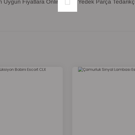
n Uygun Fiyatlara Online Ford Yedek Parça Tedarikçi
onularda yetersiz gördüğünüz noktaları öneri formunu kullanarak tarafımı
Bu ürüne ilk yorumu siz yapın!
Yorum Yaz