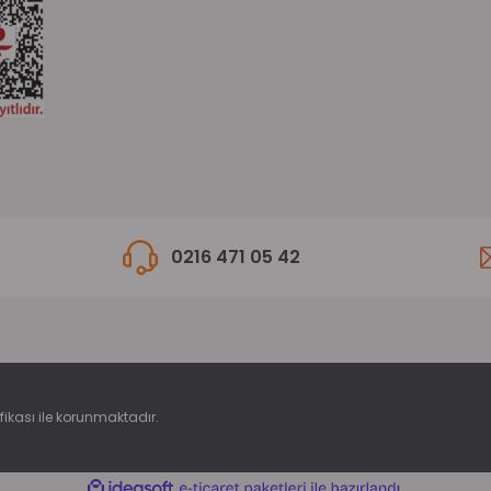
0216 471 05 42
ifikası ile korunmaktadır.
ile
ideasoft
e-