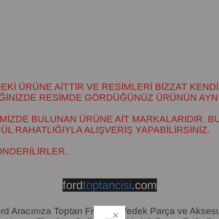
İ ÜRÜNE AİTTİR VE RESİMLERİ BİZZAT KENDİ
DİĞİNİZDE RESİMDE GÖRDÜĞÜNÜZ ÜRÜNÜN AYNI
MİZDE BULUNAN ÜRÜNE AİT MARKALARIDIR. BU
 RAHATLIĞIYLA ALIŞVERİŞ YAPABİLİRSİNİZ.
ÖNDERİLİRLER.
ford
toptancisi
.com
rd Aracınıza Toptan Fiyatına Yedek Parça ve Akses