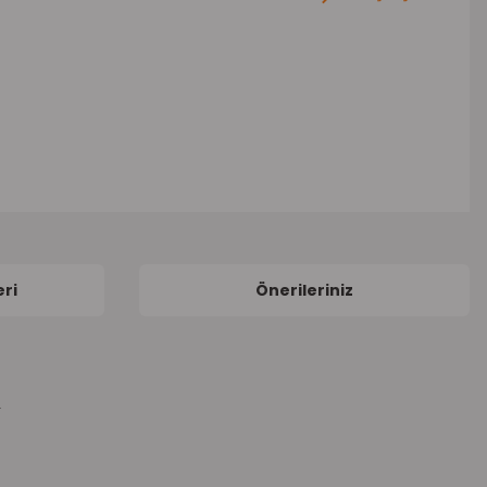
ri
Önerileriniz
R