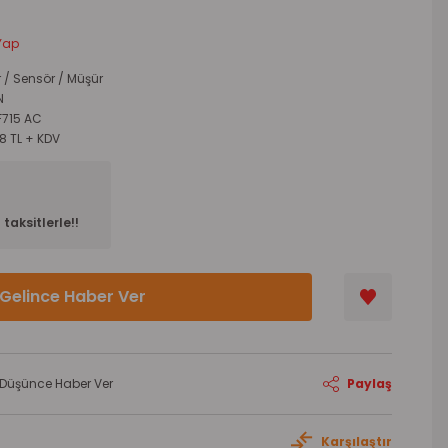
Yap
r / Sensör / Müşür
N
F715 AC
8 TL + KDV
taksitlerle!!
Gelince Haber Ver
ı Düşünce Haber Ver
Paylaş
Karşılaştır