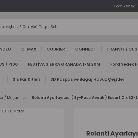
Ford Yedek 
NDEO
C-MAX
COURİER
CONNECT
TRANSİT / CU
S / P100
FESTİVA SIERRA GRANADA 17M 20M
Ford Yedek 
Sis Far Kitleri
3D Paspas ve Bagaj Havuz Çeşitleri
ör / Müşür
Rolanti Ayarlayıcısı ( By-Pass Ventili ) Escort Clx 1.3-
Rolanti Ayarlayıc