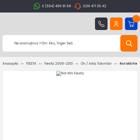
0 (554) 499 81 68
0216 471 05 42
Anasayfa
FİESTA
Fiesta 2008-2013
Ön / Arka Takımlar
Rot Mili Fies