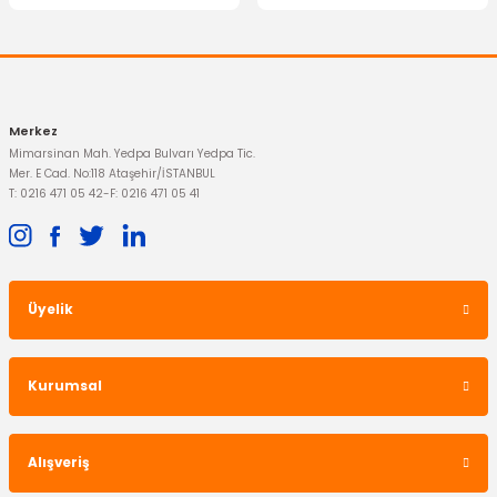
357,89 TL
Gönder
357,89 TL
Merkez
Mimarsinan Mah. Yedpa Bulvarı Yedpa Tic.
Mer. E Cad. No:118 Ataşehir/İSTANBUL
T: 0216 471 05 42
-
F: 0216 471 05 41
İTHAL ÜRÜN
İTHAL ÜRÜN
Rotil Fiesta Fusion
Rot Mili Fiesta Fusion
Üyelik
421,52 TL
578,30 TL
Kurumsal
Alışveriş