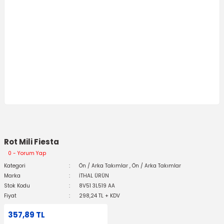
Rot Mili Fiesta
0 - Yorum Yap
Kategori
Ön / Arka Takımlar
,
Ön / Arka Takımlar
Marka
İTHAL ÜRÜN
Stok Kodu
8V51 3L519 AA
Fiyat
298,24 TL + KDV
357,89 TL