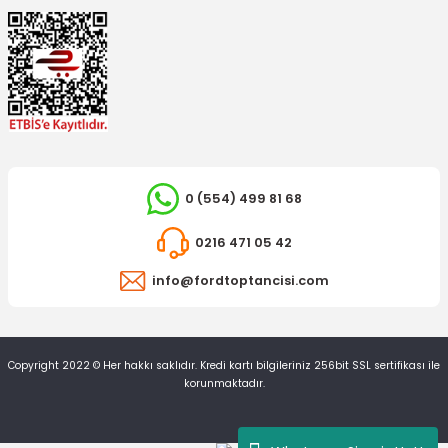
İTHAL ÜRÜN
Z Rot (Askı Rotu) Fiesta Fusion
0 (554) 499 81 68
320,11 TL
0216 471 05 42
info@fordtoptancisi.com
Copyright 2022 © Her hakkı saklıdır. Kredi kartı bilgileriniz 256bit SSL sertifikası ile
korunmaktadır.