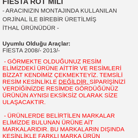
FİESTA ROT MİLİ
- ARACINIZIN MONTAJINDA KULLANILAN
ORJİNAL İLE BİREBİR ÜRETİLMİŞ
İTHAL ÜRÜNÜDÜR -
Uyumlu Olduğu Araçlar:
FİESTA 2008/- 2013/-
- GÖRMEKTE OLDUĞUNUZ RESİM
ELİMİZDEKİ ÜRÜNE AİTTİR VE RESİMLERİ
BİZZAT KENDİMİZ ÇEKMEKTEYİZ. TEMSİLİ
RESİM KESİNLİKLE
DEĞİLDİR.
SİPARİŞİNİZİ
VERDİĞİNİZDE RESİMDE GÖRDÜĞÜNÜZ
ÜRÜNÜN AYNISI EKSİKSİZ OLARAK SİZE
ULAŞACAKTIR.
- ÜRÜNLERDE BELİRTİLEN MARKALAR
ELİMİZDE BULUNAN ÜRÜNE AİT
MARKALARIDIR. BU MARKALARIN DIŞINDA
KESİNLİKLE FARKLI MARKA ÜRÜN