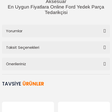
Aksesuar
En Uygun Fiyatlara Online Ford Yedek Parça
Tedarikçisi
Yorumlar
Taksit Seçenekleri
Bu ürüne ilk yorumu siz yapın!
Önerileriniz
Yorum Yaz
Bu ürünün fiyat bilgisi, resim, ürün açıklamalarında ve diğer
konularda yetersiz gördüğünüz noktaları öneri formunu kullanarak
TAVSİYE
ÜRÜNLER
tarafımıza iletebilirsiniz.
Görüş ve önerileriniz için teşekkür ederiz.
Ürün resmi kalitesiz, bozuk veya görüntülenemiyor.
Ürün açıklamasında eksik bilgiler bulunuyor.