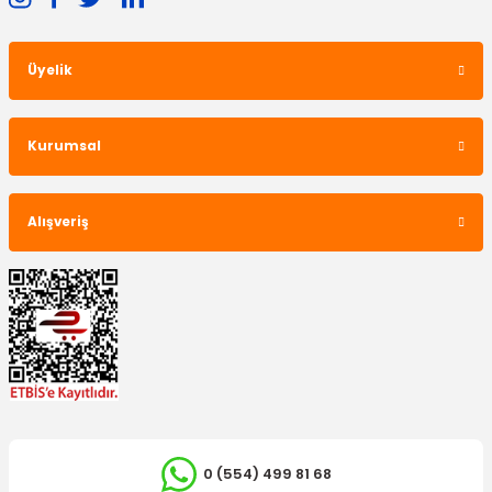
Üyelik
Kurumsal
Alışveriş
YERLİ ÜRÜN
Radyatör Üst Hortumu Focus C-Max 1.6 Tdci
455,29 TL
0 (554) 499 81 68