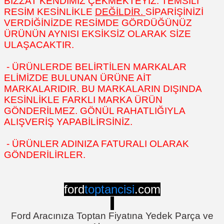
BİZZAT KENDİMİZ ÇEKMEKTEYİZ. TEMSİLİ
RESİM KESİNLİKLE
DEĞİLDİR.
SİPARİŞİNİZİ
VERDİĞİNİZDE RESİMDE GÖRDÜĞÜNÜZ
ÜRÜNÜN AYNISI EKSİKSİZ OLARAK SİZE
ULAŞACAKTIR.
- ÜRÜNLERDE BELİRTİLEN MARKALAR
ELİMİZDE BULUNAN ÜRÜNE AİT
MARKALARIDIR. BU MARKALARIN DIŞINDA
KESİNLİKLE FARKLI MARKA ÜRÜN
GÖNDERİLMEZ. GÖNÜL RAHATLIĞIYLA
ALIŞVERİŞ YAPABİLİRSİNİZ.
- ÜRÜNLER ADINIZA FATURALI OLARAK
GÖNDERİLİRLER.
ford
toptancisi
.com
Ford Aracınıza Toptan Fiyatına Yedek Parça ve