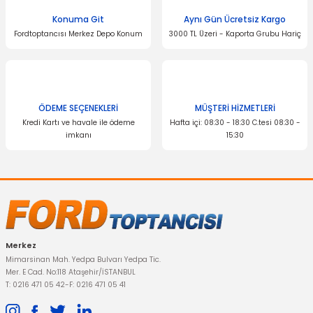
Ürün bilgilerinde hatalar bulunuyor.
Konuma Git
Aynı Gün Ücretsiz Kargo
Fordtoptancısı Merkez Depo Konum
3000 TL Üzeri - Kaporta Grubu Hariç
Ürün fiyatı diğer sitelerden daha pahalı.
Bu ürüne benzer farklı alternatifler olmalı.
ÖDEME SEÇENEKLERİ
MÜŞTERİ HİZMETLERİ
Kredi Kartı ve havale ile ödeme
Hafta içi: 08:30 - 18:30 C.tesi 08:30 -
imkanı
15:30
Gönder
İTHAL ÜRÜN
Motor Alt Muhafaza Focus C-Max ( Plastik ) 2011-2018
Merkez
Mimarsinan Mah. Yedpa Bulvarı Yedpa Tic.
523,95 TL
Mer. E Cad. No:118 Ataşehir/İSTANBUL
T: 0216 471 05 42
-
F: 0216 471 05 41