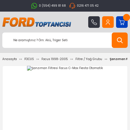
0 (554) 499 81 68
0216 471 05 42
Anasayfa
FOCUS
Focus 1998-2005
Filtre / Yağ Grubu
Şanzıman Fil