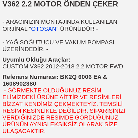
V362 2.2 MOTOR ÖNDEN ÇEKER
-
ARACINIZIN MONTAJINDA KULLANILAN
ORJİNAL "
OTOSAN
" ÜRÜNÜDÜR
-
- YAĞ SOĞUTUCU VE VAKUM POMPASI
ÜZERİNDEDİR. -
Uyumlu Olduğu Araçlar:
CUSTOM V362 2012-2018 2.2 MOTOR FWD
Referans Numarası: BK2Q 6006 EA &
1608902380
- GÖRMEKTE OLDUĞUNUZ RESİM
ELİMİZDEKİ ÜRÜNE AİTTİR VE RESİMLERİ
BİZZAT KENDİMİZ ÇEKMEKTEYİZ. TEMSİLİ
RESİM KESİNLİKLE
DEĞİLDİR.
SİPARİŞİNİZİ
VERDİĞİNİZDE RESİMDE GÖRDÜĞÜNÜZ
ÜRÜNÜN AYNISI EKSİKSİZ OLARAK SİZE
ULAŞACAKTIR.