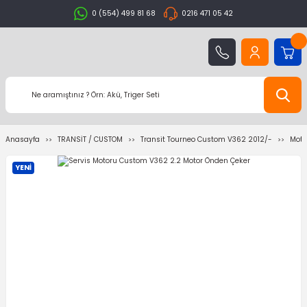
0 (554) 499 81 68
0216 471 05 42
Anasayfa
TRANSİT / CUSTOM
Transit Tourneo Custom V362 2012/-
Moto
YENİ