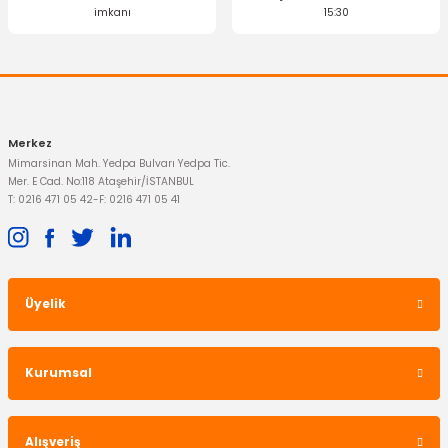
imkanı
15:30
Gönder
Merkez
Mimarsinan Mah. Yedpa Bulvarı Yedpa Tic.
Mer. E Cad. No:118 Ataşehir/İSTANBUL
T: 0216 471 05 42
-
F: 0216 471 05 41
Üyelik
Kurumsal
Alışveriş