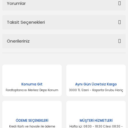
Yorumlar
Taksit Seçenekleri
Bu ürüne ilk yorumu siz yapın!
Önerileriniz
Yorum Yaz
Bu ürünün fiyat bilgisi, resim, ürün açıklamalarında ve diğer
konularda yetersiz gördüğünüz noktaları öneri formunu kullanarak
tarafımıza iletebilirsiniz.
Görüş ve önerileriniz için teşekkür ederiz.
Konuma Git
Aynı Gün Ücretsiz Kargo
Ürün resmi kalitesiz, bozuk veya görüntülenemiyor.
Fordtoptancısı Merkez Depo Konum
3000 TL Üzeri - Kaporta Grubu Hariç
Ürün açıklamasında eksik bilgiler bulunuyor.
Ürün bilgilerinde hatalar bulunuyor.
Ürün fiyatı diğer sitelerden daha pahalı.
Bu ürüne benzer farklı alternatifler olmalı.
ÖDEME SEÇENEKLERİ
MÜŞTERİ HİZMETLERİ
Kredi Kartı ve havale ile ödeme
Hafta içi: 08:30 - 18:30 C.tesi 08:30 -