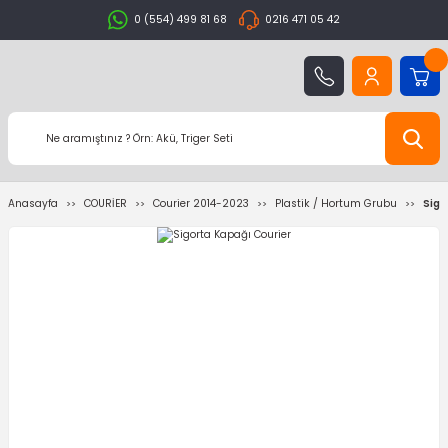
0 (554) 499 81 68
0216 471 05 42
Anasayfa
COURİER
Courier 2014-2023
Plastik / Hortum Grubu
Sigo