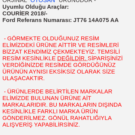
ORJİNAL "
OTOSAN
" ÜRÜNÜDÜR
-
Uyumlu Olduğu Araçlar:
COURİER 2018/-
Ford Referans Numarası:
JT76 14A075 AA
- GÖRMEKTE OLDUĞUNUZ RESİM
ELİMİZDEKİ ÜRÜNE AİTTİR VE RESİMLERİ
BİZZAT KENDİMİZ ÇEKMEKTEYİZ. TEMSİLİ
RESİM KESİNLİKLE
DEĞİLDİR.
SİPARİŞİNİZİ
VERDİĞİNİZDE RESİMDE GÖRDÜĞÜNÜZ
ÜRÜNÜN AYNISI EKSİKSİZ OLARAK SİZE
ULAŞACAKTIR.
- ÜRÜNLERDE BELİRTİLEN MARKALAR
ELİMİZDE BULUNAN ÜRÜNE AİT
MARKALARIDIR. BU MARKALARIN DIŞINDA
KESİNLİKLE FARKLI MARKA ÜRÜN
GÖNDERİLMEZ. GÖNÜL RAHATLIĞIYLA
ALIŞVERİŞ YAPABİLİRSİNİZ.