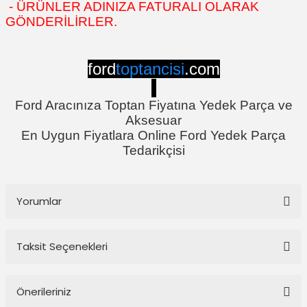
- ÜRÜNLER ADINIZA FATURALI OLARAK
GÖNDERİLİRLER.
ford
toptancisi
.com
Ford Aracınıza Toptan Fiyatına Yedek Parça ve
Aksesuar
En Uygun Fiyatlara Online Ford Yedek Parça
Tedarikçisi
Yorumlar
Taksit Seçenekleri
Bu ürüne ilk yorumu siz yapın!
Önerileriniz
Yorum Yaz