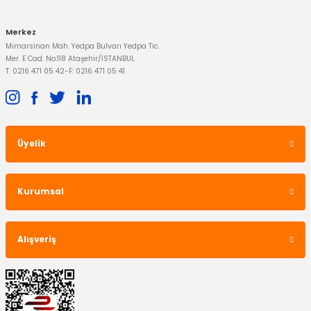
Merkez
Mimarsinan Mah. Yedpa Bulvarı Yedpa Tic.
Mer. E Cad. No:118 Ataşehir/İSTANBUL
T: 0216 471 05 42
-
F: 0216 471 05 41
Üyelik
İTHAL ÜRÜN
Kurumsal
Ön Amortisör Üst Takoz Transit V184
Alışveriş
313,95 TL