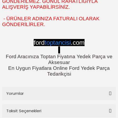
GÖNDERİLMEZ. GÖNÜL RAHATLIĞIYLA
ALIŞVERİŞ YAPABİLİRSİNİZ.
- ÜRÜNLER ADINIZA FATURALI OLARAK
GÖNDERİLİRLER.
ford
toptancisi
.com
Ford Aracınıza Toptan Fiyatına Yedek Parça ve
Aksesuar
En Uygun Fiyatlara Online Ford Yedek Parça
Tedarikçisi
Yorumlar
Taksit Seçenekleri
Bu ürüne ilk yorumu siz yapın!