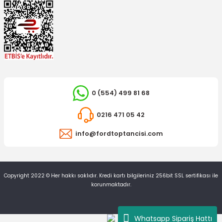
0 (554) 499 81 68
0216 471 05 42
info@fordtoptancisi.com
YERLİ ÜRÜN
Copyright 2022 © Her hakkı saklıdır. Kredi kartı bilgileriniz 256bit SSL sertifikası ile
Çamurluk Sinyal Lambası Transit V184 Jumbo Işıksız
korunmaktadır.
270,07 TL
Whatsapp Sipariş Hattı