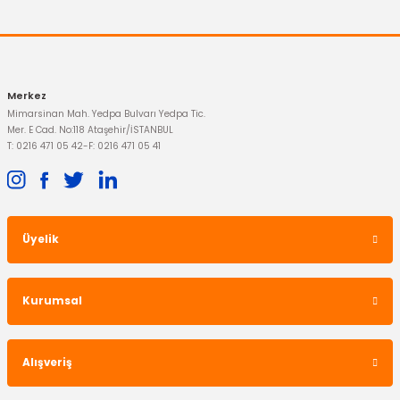
82,44 TL
Merkez
Mimarsinan Mah. Yedpa Bulvarı Yedpa Tic.
Mer. E Cad. No:118 Ataşehir/İSTANBUL
T: 0216 471 05 42
-
F: 0216 471 05 41
Üyelik
OTOSAN
3. Stop Lambası Connect
Kurumsal
3.401,09 TL
Alışveriş