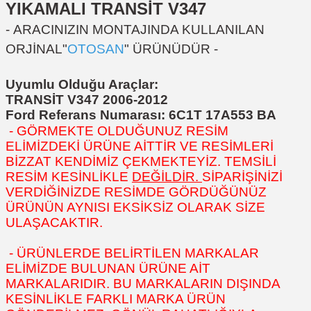
YIKAMALI
TRANSİT V347
-
ARACINIZIN MONTAJINDA KULLANILAN
ORJİNAL"
OTOSAN
" ÜRÜNÜDÜR
-
Uyumlu Olduğu Araçlar:
TRANSİT V347 2006-2012
Ford Referans Numarası:
6C1T 17A553 BA
- GÖRMEKTE OLDUĞUNUZ RESİM
ELİMİZDEKİ ÜRÜNE AİTTİR VE RESİMLERİ
BİZZAT KENDİMİZ ÇEKMEKTEYİZ. TEMSİLİ
RESİM KESİNLİKLE
DEĞİLDİR.
SİPARİŞİNİZİ
VERDİĞİNİZDE RESİMDE GÖRDÜĞÜNÜZ
ÜRÜNÜN AYNISI EKSİKSİZ OLARAK SİZE
ULAŞACAKTIR.
- ÜRÜNLERDE BELİRTİLEN MARKALAR
ELİMİZDE BULUNAN ÜRÜNE AİT
MARKALARIDIR. BU MARKALARIN DIŞINDA
KESİNLİKLE FARKLI MARKA ÜRÜN