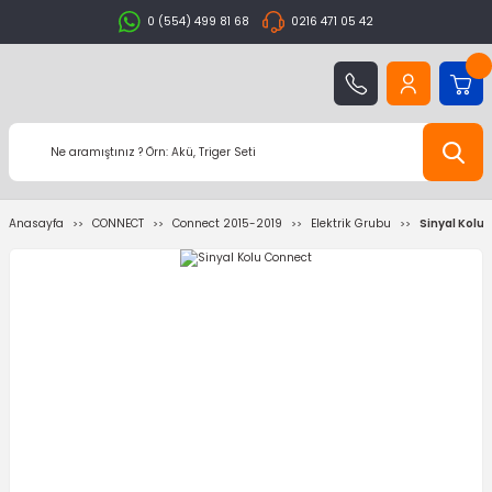
0 (554) 499 81 68
0216 471 05 42
Anasayfa
CONNECT
Connect 2015-2019
Elektrik Grubu
Sinyal Kolu