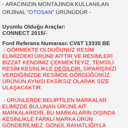
-
ARACINIZIN MONTAJINDA KULLANILAN
ORJİNAL "
OTOSAN
" ÜRÜNÜDÜR
-
Uyumlu Olduğu Araçlar:
CONNECT 2015/-
Ford Referans Numarası:
CV6T 13335 BE
- GÖRMEKTE OLDUĞUNUZ RESİM
ELİMİZDEKİ ÜRÜNE AİTTİR VE RESİMLERİ
BİZZAT KENDİMİZ ÇEKMEKTEYİZ. TEMSİLİ
RESİM KESİNLİKLE
DEĞİLDİR.
SİPARİŞİNİZİ
VERDİĞİNİZDE RESİMDE GÖRDÜĞÜNÜZ
ÜRÜNÜN AYNISI EKSİKSİZ OLARAK SİZE
ULAŞACAKTIR.
- ÜRÜNLERDE BELİRTİLEN MARKALAR
ELİMİZDE BULUNAN ÜRÜNE AİT
MARKALARIDIR. BU MARKALARIN DIŞINDA
KESİNLİKLE FARKLI MARKA ÜRÜN
GÖNDERİLMEZ. GÖNÜL RAHATLIĞIYLA