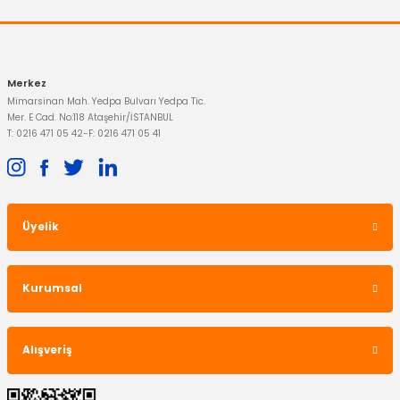
82,44 TL
Merkez
Mimarsinan Mah. Yedpa Bulvarı Yedpa Tic.
Mer. E Cad. No:118 Ataşehir/İSTANBUL
T: 0216 471 05 42
-
F: 0216 471 05 41
Üyelik
OTOSAN
3. Stop Lambası Connect
Kurumsal
3.401,09 TL
Alışveriş