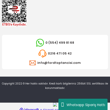
0 (554) 499 81 68
0216 471 05 42
info@fordtoptancisi.com
YERLİ ÜRÜN
Copyright 2022 © Her hakkı saklıdır. Kredi kartı bilgileriniz 256bit SSL sertifikası ile
Çamurluk Sinyal Lambası Transit V184 Jumbo Işıksız
korunmaktadır.
270,07 TL
Whatsapp Sipariş Hattı
ideasoft
ile
e-