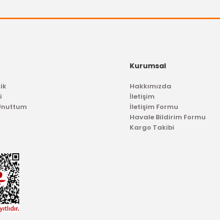
Silecek Süpürgesi Escort
Gönder
357
 TL
450,02 TL
Kurumsal
ik
Hakkımızda
i
İletişim
 Unuttum
İletişim Formu
Havale Bildirim Formu
Kargo Takibi
TÜKENDİ
BGA
Triger Seti Escort CLX