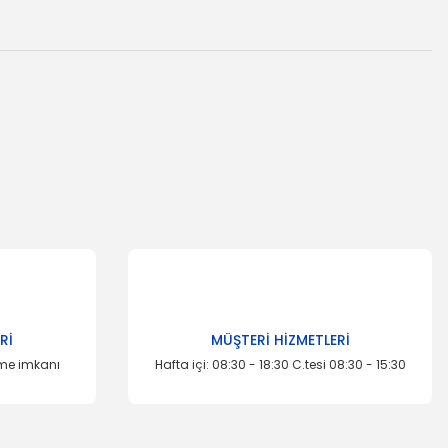
za iletebilirsiniz.
Rİ
MÜŞTERİ HİZMETLERİ
İTHAL ÜRÜN
eme imkanı
Hafta içi: 08:30 - 18:30 C.tesi 08:30 - 15:30
Rotil Escort
AL ÜRÜN
ı Escort Sağ