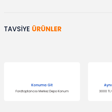
TAVSİYE
ÜRÜNLER
Bu ürünün fiyat bilgisi, resim, ürün açıklamalarında ve diğer k
Görüş ve önerileriniz için teşekkür ederiz.
Ürün resmi kalitesiz, bozuk veya görüntülenemiyor.
Ürün açıklamasında eksik bilgiler bulunuyor.
Ürün bilgilerinde hatalar bulunuyor.
Ürün fiyatı diğer sitelerden daha pahalı.
Bu ürüne benzer farklı alternatifler olmalı.
Konuma Git
Aynı
Fordtoptancısı Merkez Depo Konum
3000 TL 
İTHAL ÜRÜ
Triger Seti Esc