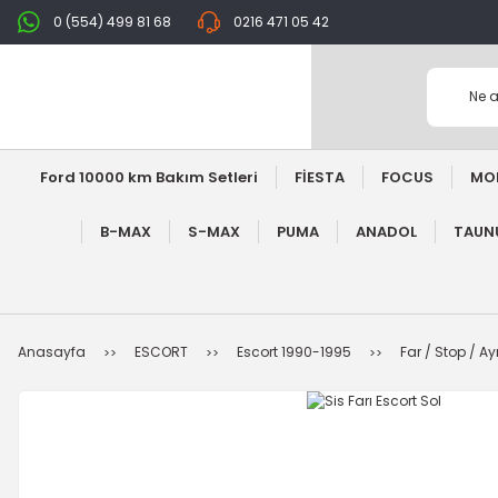
0 (554) 499 81 68
0216 471 05 42
Ford 10000 km Bakım Setleri
FİESTA
FOCUS
MO
B-MAX
S-MAX
PUMA
ANADOL
TAUNU
Anasayfa
ESCORT
Escort 1990-1995
Far / Stop / A