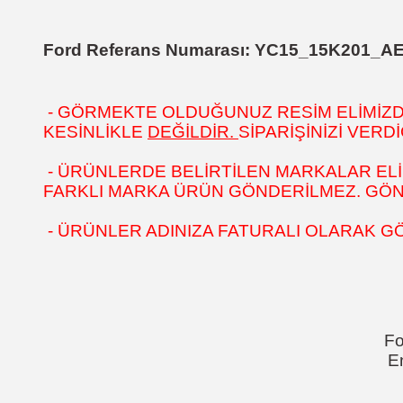
Ford Referans Numarası:
YC15_15K201_A
- GÖRMEKTE OLDUĞUNUZ RESİM ELİMİZDEK
KESİNLİKLE
DEĞİLDİR.
SİPARİŞİNİZİ VER
- ÜRÜNLERDE BELİRTİLEN MARKALAR ELİ
FARKLI MARKA ÜRÜN GÖNDERİLMEZ. GÖNÜL
- ÜRÜNLER ADINIZA FATURALI OLARAK G
Fo
E