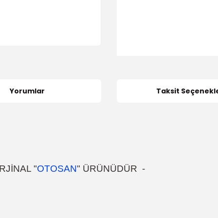
Yorumlar
Taksit Seçenekle
JİNAL "
OTOSAN
" ÜRÜNÜDÜR
-