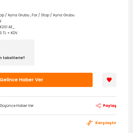
top / Ayna Grubu
,
Far / Stop / Ayna Grubu
N
K201 AE_
3 TL + KDV
 taksitlerle!!
Gelince Haber Ver
ı Düşünce Haber Ver
Paylaş
Karşılaştır