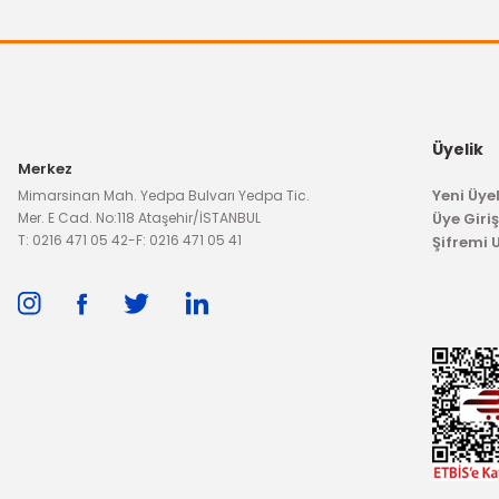
İTHAL ÜRÜN
Hava Filtresi Escort 1990-1995
2.225,29
119,30 TL
Üyelik
Merkez
Yeni Üyel
Mimarsinan Mah. Yedpa Bulvarı Yedpa Tic.
Mer. E Cad. No:118 Ataşehir/İSTANBUL
Üye Giriş
T: 0216 471 05 42
-
F: 0216 471 05 41
Şifremi
TÜKENDİ
İTHAL ÜRÜN
Z Rot (Askı Rotu) Escort