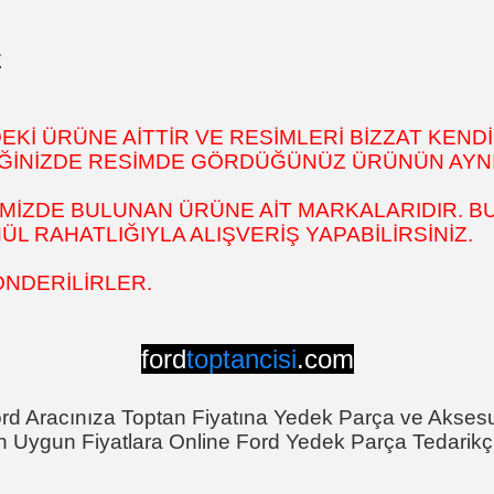
E
İ ÜRÜNE AİTTİR VE RESİMLERİ BİZZAT KENDİ
DİĞİNİZDE RESİMDE GÖRDÜĞÜNÜZ ÜRÜNÜN AYNI
MİZDE BULUNAN ÜRÜNE AİT MARKALARIDIR. BU
 RAHATLIĞIYLA ALIŞVERİŞ YAPABİLİRSİNİZ.
ÖNDERİLİRLER.
ford
toptancisi
.com
rd Aracınıza Toptan Fiyatına Yedek Parça ve Akses
n Uygun Fiyatlara Online Ford Yedek Parça Tedarikçi