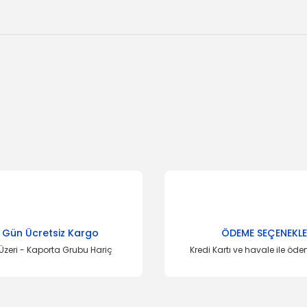
onularda yetersiz gördüğünüz noktaları öneri formunu kullanarak tarafımı
Bu ürüne ilk yorumu siz yapın!
Yorum Yaz
 Gün Ücretsiz Kargo
ÖDEME SEÇENEKLE
Üzeri - Kaporta Grubu Hariç
Kredi Kartı ve havale ile öd
İTH
N
Rot Baş
YERLİ ÜRÜN
ort CL