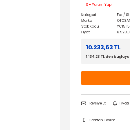
0 - Yorum Yap
Kategori
Far / S
Marka
OTOSA
Stok Kodu
YC15 15
Fiyat
8.528,0
10.233,63 TL
1.134,23 TL den başlayan
Tavsiye Et
Fiyat
Stoktan Teslim