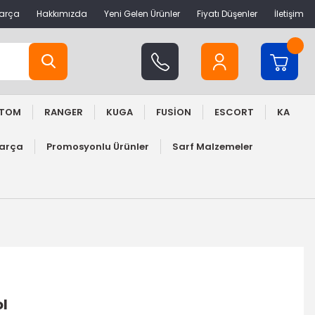
Parça
Hakkımızda
Yeni Gelen Ürünler
Fiyatı Düşenler
İletişim
STOM
RANGER
KUGA
FUSİON
ESCORT
KA
Parça
Promosyonlu Ürünler
Sarf Malzemeler
ol