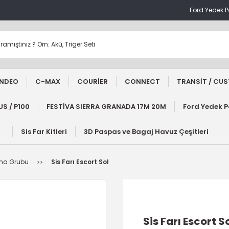
Ford Yedek 
NDEO
C-MAX
COURİER
CONNECT
TRANSİT / CU
S / P100
FESTİVA SIERRA GRANADA 17M 20M
Ford Yedek 
Sis Far Kitleri
3D Paspas ve Bagaj Havuz Çeşitleri
yna Grubu
Sis Farı Escort Sol
Sis Farı Escort S