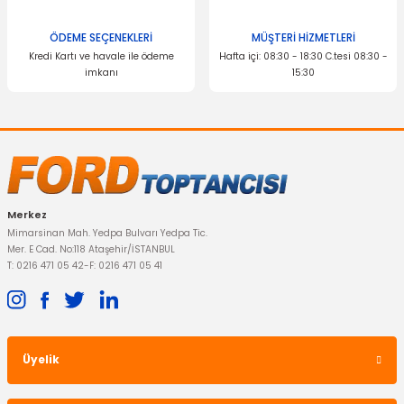
ÖDEME SEÇENEKLERİ
MÜŞTERİ HİZMETLERİ
İTHAL ÜRÜN
Kredi Kartı ve havale ile ödeme
Hafta içi: 08:30 - 18:30 C.tesi 08:30 -
Sis Far Çerçevesi Focus Krom Sağ
imkanı
15:30
Gönder
301,46 TL
Merkez
Mimarsinan Mah. Yedpa Bulvarı Yedpa Tic.
Mer. E Cad. No:118 Ataşehir/İSTANBUL
T: 0216 471 05 42
-
F: 0216 471 05 41
Üyelik
İTHAL ÜRÜN