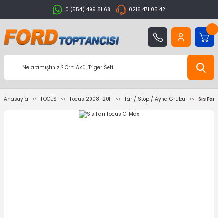
0 (554) 499 81 68
0216 471 05 42
Anasayfa
FOCUS
Focus 2008-2011
Far / Stop / Ayna Grubu
Sis Far