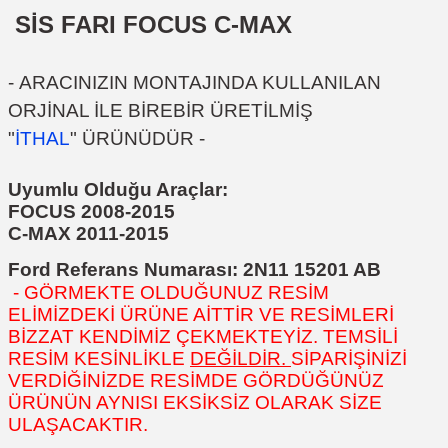
SİS FARI FOCUS C-MAX
-
ARACINIZIN MONTAJINDA KULLANILAN
ORJİNAL İLE BİREBİR ÜRETİLMİŞ
"
İTHAL
"
ÜRÜNÜDÜR
-
Uyumlu Olduğu Araçlar:
FOCUS 2008-2015
C-MAX 2011-2015
Ford Referans Numarası:
2N11 15201 AB
- GÖRMEKTE OLDUĞUNUZ RESİM
ELİMİZDEKİ ÜRÜNE AİTTİR VE RESİMLERİ
BİZZAT KENDİMİZ ÇEKMEKTEYİZ. TEMSİLİ
RESİM KESİNLİKLE
DEĞİLDİR.
SİPARİŞİNİZİ
VERDİĞİNİZDE RESİMDE GÖRDÜĞÜNÜZ
ÜRÜNÜN AYNISI EKSİKSİZ OLARAK SİZE
ULAŞACAKTIR.