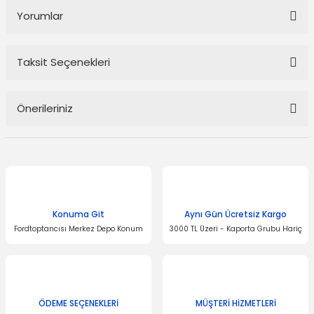
Yorumlar
Taksit Seçenekleri
Bu ürüne ilk yorumu siz yapın!
Önerileriniz
Yorum Yaz
Bu ürünün fiyat bilgisi, resim, ürün açıklamalarında ve diğer
konularda yetersiz gördüğünüz noktaları öneri formunu kullanarak
tarafımıza iletebilirsiniz.
Görüş ve önerileriniz için teşekkür ederiz.
Konuma Git
Aynı Gün Ücretsiz Kargo
Ürün resmi kalitesiz, bozuk veya görüntülenemiyor.
Fordtoptancısı Merkez Depo Konum
3000 TL Üzeri - Kaporta Grubu Hariç
Ürün açıklamasında eksik bilgiler bulunuyor.
Ürün bilgilerinde hatalar bulunuyor.
Ürün fiyatı diğer sitelerden daha pahalı.
Bu ürüne benzer farklı alternatifler olmalı.
ÖDEME SEÇENEKLERİ
MÜŞTERİ HİZMETLERİ