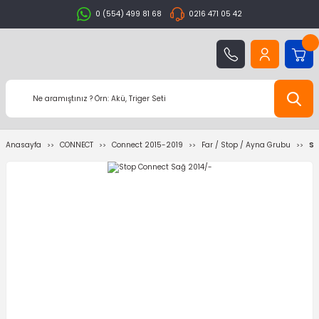
0 (554) 499 81 68
0216 471 05 42
Anasayfa
CONNECT
Connect 2015-2019
Far / Stop / Ayna Grubu
St