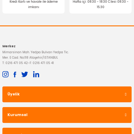
Kredi Kartı ve havale ile ödeme
Hafta içi: 08:30 - 18:30 C.tesi 08:30 -
imkanı
15:30
Gönder
Merkez
Mimarsinan Mah. Yedpa Bulvarı Yedpa Tic.
Mer. E Cad. No:118 Ataşehir/İSTANBUL
T: 0216 471 05 42
-
F: 0216 471 05 41
Üyelik
Kurumsal