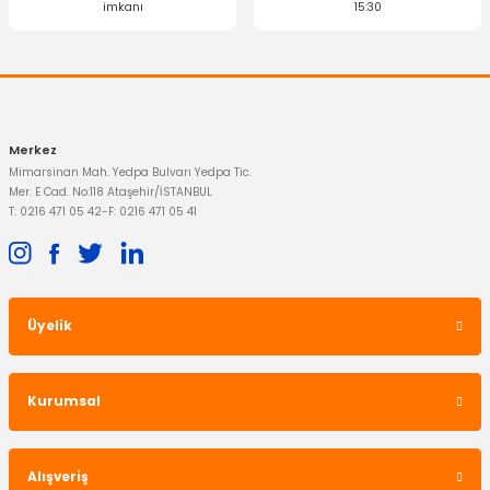
imkanı
15:30
Gönder
İTHAL ÜRÜN
Cam Açma Düğmesi Transit 12 / 15 V184 V347 Tekli
Merkez
Mimarsinan Mah. Yedpa Bulvarı Yedpa Tic.
Mer. E Cad. No:118 Ataşehir/İSTANBUL
103,95 TL
T: 0216 471 05 42
-
F: 0216 471 05 41
Üyelik
Kurumsal
Alışveriş