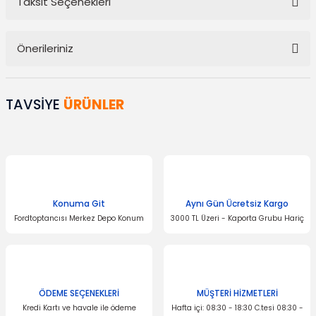
Taksit Seçenekleri
Bu ürüne ilk yorumu siz yapın!
Önerileriniz
Yorum Yaz
Bu ürünün fiyat bilgisi, resim, ürün açıklamalarında ve diğer
konularda yetersiz gördüğünüz noktaları öneri formunu kullanarak
TAVSİYE
ÜRÜNLER
tarafımıza iletebilirsiniz.
Görüş ve önerileriniz için teşekkür ederiz.
Ürün resmi kalitesiz, bozuk veya görüntülenemiyor.
Ürün açıklamasında eksik bilgiler bulunuyor.
Ürün bilgilerinde hatalar bulunuyor.
Konuma Git
Aynı Gün Ücretsiz Kargo
Fordtoptancısı Merkez Depo Konum
3000 TL Üzeri - Kaporta Grubu Hariç
Ürün fiyatı diğer sitelerden daha pahalı.
Bu ürüne benzer farklı alternatifler olmalı.
ÖDEME SEÇENEKLERİ
MÜŞTERİ HİZMETLERİ
Kredi Kartı ve havale ile ödeme
Hafta içi: 08:30 - 18:30 C.tesi 08:30 -