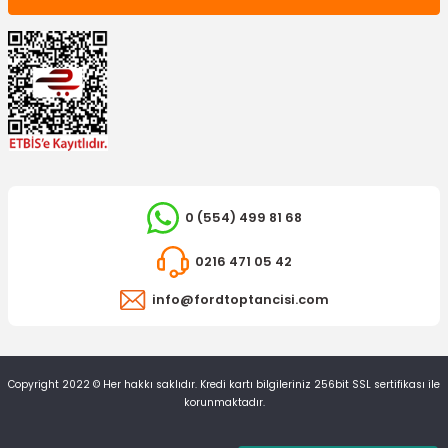
İTHAL ÜRÜN
Ön Alt Tabla (Salıncak) Transit V184 V347 Sağ
1.545,35 TL
0 (554) 499 81 68
0216 471 05 42
info@fordtoptancisi.com
Copyright 2022 © Her hakkı saklıdır. Kredi kartı bilgileriniz 256bit SSL sertifikası ile
korunmaktadır.
TÜKENDİ