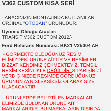
V362 CUSTOM KISA SERİ
-
ARACINIZIN MONTAJINDA KULLANILAN
ORJİNAL "
OTOSAN
" ÜRÜNÜDÜR.
Uyumlu Olduğu Araçlar:
TRANSİT V362 CUSTOM 2012/-
Ford Referans Numarası:
BK21 V25004 AH
- GÖRMEKTE OLDUĞUNUZ RESİM
ELİMİZDEKİ ÜRÜNE AİTTİR VE RESİMLERİ
BİZZAT KENDİMİZ ÇEKMEKTEYİZ. TEMSİLİ
RESİM KESİNLİKLE
DEĞİLDİR.
SİPARİŞİNİZİ
VERDİĞİNİZDE RESİMDE GÖRDÜĞÜNÜZ
ÜRÜNÜN AYNISI EKSİKSİZ OLARAK SİZE
ULAŞACAKTIR.
- ÜRÜNLERDE BELİRTİLEN MARKALAR
ELİMİZDE BULUNAN ÜRÜNE AİT
MARKALARIDIR. BU MARKALARIN DIŞINDA