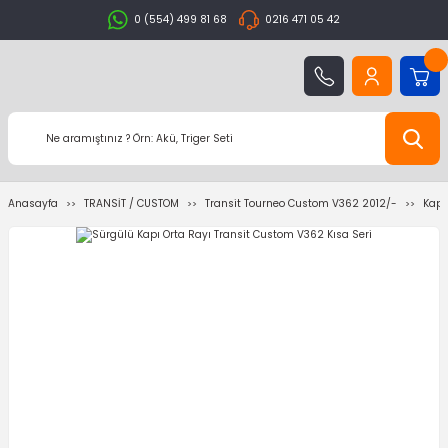
0 (554) 499 81 68
0216 471 05 42
Anasayfa
TRANSİT / CUSTOM
Transit Tourneo Custom V362 2012/-
Kapo