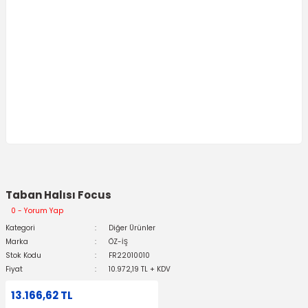
Taban Halısı Focus
0 - Yorum Yap
Kategori
Diğer Ürünler
Marka
ÖZ-İŞ
Stok Kodu
FR22010010
Fiyat
10.972,19 TL + KDV
13.166,62 TL