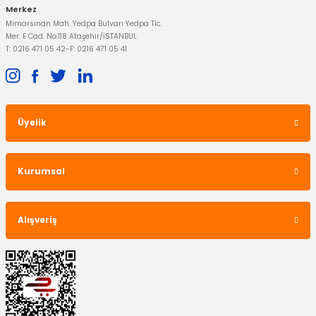
Merkez
Mimarsinan Mah. Yedpa Bulvarı Yedpa Tic.
Mer. E Cad. No:118 Ataşehir/İSTANBUL
T: 0216 471 05 42
-
F: 0216 471 05 41
Üyelik
YERLİ ÜRÜN
Kurumsal
Polen Filtresi Focus C-Max Karbonlu
Alışveriş
310,52 TL