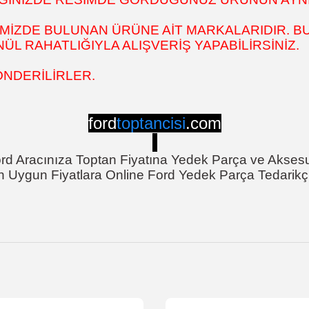
MİZDE BULUNAN ÜRÜNE AİT MARKALARIDIR. BU
L RAHATLIĞIYLA ALIŞVERİŞ YAPABİLİRSİNİZ.
ÖNDERİLİRLER.
ford
toptancisi
.com
rd Aracınıza Toptan Fiyatına Yedek Parça ve Akses
n Uygun Fiyatlara Online Ford Yedek Parça Tedarikçi
onularda yetersiz gördüğünüz noktaları öneri formunu kullanarak tarafımı