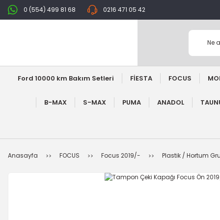
0 (554) 499 81 68
0216 471 05 42
Ford 10000 km Bakım Setleri
FİESTA
FOCUS
MO
B-MAX
S-MAX
PUMA
ANADOL
TAUNU
Anasayfa
FOCUS
Focus 2019/-
Plastik / Hortum Gr