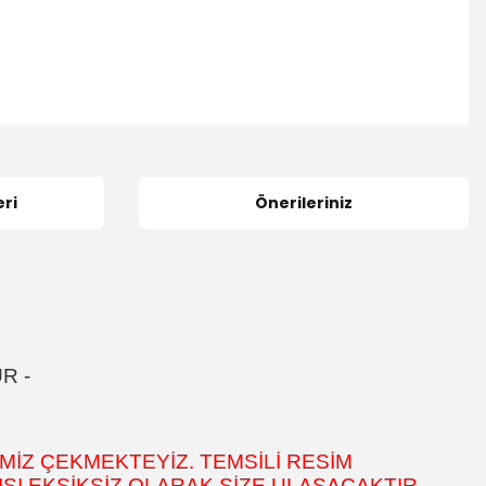
ri
Önerileriniz
ÜR
-
MİZ ÇEKMEKTEYİZ. TEMSİLİ RESİM
SI EKSİKSİZ OLARAK SİZE ULAŞACAKTIR.