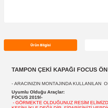
Ürün Bilgisi
TAMPON ÇEKİ KAPAĞI
FOCUS ÖN
-
ARACINIZIN MONTAJINDA KULLANILAN OR
Uyumlu Olduğu Araçlar:
FOCUS 2019/-
- GÖRMEKTE OLDUĞUNUZ RESİM ELİMİZDEK
KESİNLİKLE
DEĞİLDİR.
SİPARİŞİNİZİ VER