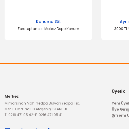
Ürün resmi kalitesiz, bozuk veya görüntülenemiyor.
Konuma Git
Aynı
Ürün açıklamasında eksik bilgiler bulunuyor.
Fordtoptancısı Merkez Depo Konum
3000 TL 
Ürün bilgilerinde hatalar bulunuyor.
Ürün fiyatı diğer sitelerden daha pahalı.
Bu ürüne benzer farklı alternatifler olmalı.
Üyelik
Merkez
Yeni Üyel
Mimarsinan Mah. Yedpa Bulvarı Yedpa Tic.
Mer. E Cad. No:118 Ataşehir/İSTANBUL
Üye Giriş
T: 0216 471 05 42
-
F: 0216 471 05 41
Şifremi