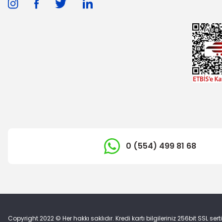
0 (554) 499 81 68
Copyright 2022 © Her hakkı saklıdır. Kredi kartı bilgileriniz 256bit SSL sert