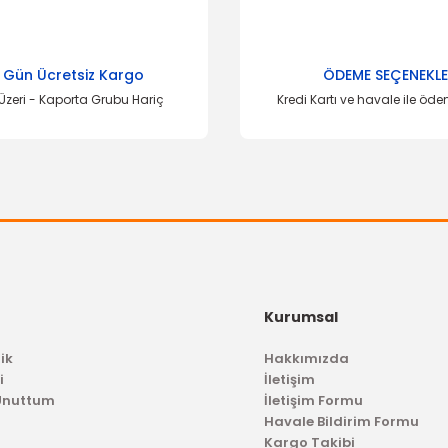
Bu ürüne ilk yorumu siz yapın!
Yorum Yaz
 Gün Ücretsiz Kargo
ÖDEME SEÇENEKLE
Üzeri - Kaporta Grubu Hariç
Kredi Kartı ve havale ile öd
Gönder
Kurumsal
ik
Hakkımızda
i
İletişim
 Unuttum
İletişim Formu
Havale Bildirim Formu
Kargo Takibi