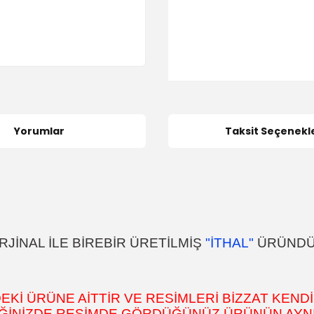
Yorumlar
Taksit Seçenekle
JİNAL İLE BİREBİR ÜRETİLMİŞ
"İTHAL"
ÜRÜND
İ ÜRÜNE AİTTİR VE RESİMLERİ BİZZAT KENDİ
DİĞİNİZDE RESİMDE GÖRDÜĞÜNÜZ ÜRÜNÜN AYNI