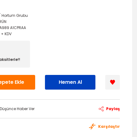
 / Hortum Grubu
ÜRÜN
7A989 A1CPRAA
L + KDV
ksitlerle!!
epete Ekle
Hemen Al
ı Düşünce Haber Ver
Paylaş
Karşılaştır