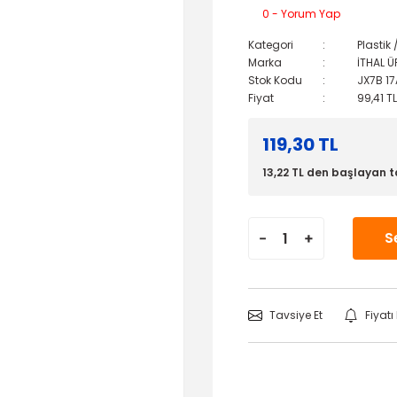
0 - Yorum Yap
Kategori
Plastik
Marka
İTHAL 
Stok Kodu
JX7B 1
Fiyat
99,41 T
119,30 TL
13,22 TL den başlayan ta
S
Tavsiye Et
Fiyat