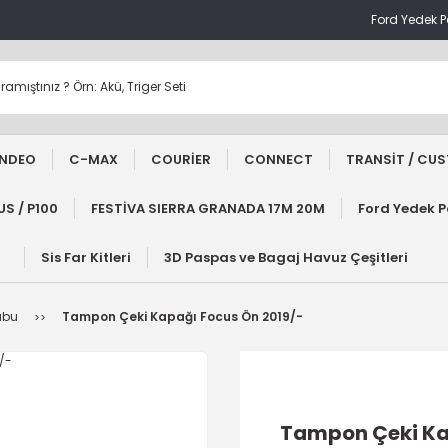
Ford Yedek 
NDEO
C-MAX
COURİER
CONNECT
TRANSİT / CU
S / P100
FESTİVA SIERRA GRANADA 17M 20M
Ford Yedek 
Sis Far Kitleri
3D Paspas ve Bagaj Havuz Çeşitleri
ubu
Tampon Çeki Kapağı Focus Ön 2019/-
Tampon Çeki Ka