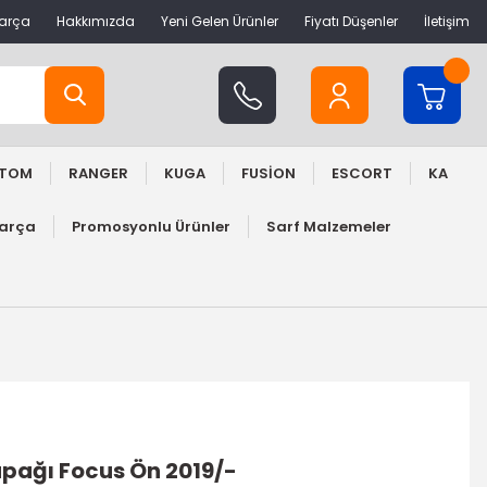
Parça
Hakkımızda
Yeni Gelen Ürünler
Fiyatı Düşenler
İletişim
STOM
RANGER
KUGA
FUSİON
ESCORT
KA
Parça
Promosyonlu Ürünler
Sarf Malzemeler
pağı Focus Ön 2019/-