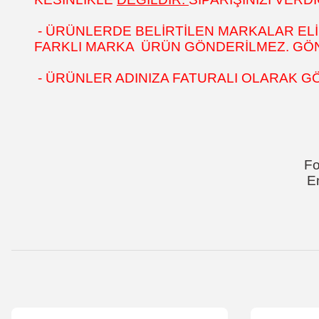
- ÜRÜNLERDE BELİRTİLEN MARKALAR ELİ
FARKLI MARKA ÜRÜN GÖNDERİLMEZ. GÖNÜ
- ÜRÜNLER ADINIZA FATURALI OLARAK G
Fo
E
Bu ürünün fiyat bilgisi, resim, ürün açıklamalarında ve diğer k
Görüş ve önerileriniz için teşekkür ederiz.