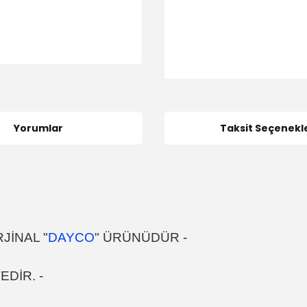
Yorumlar
Taksit Seçenekle
JİNAL "
DAYCO
" ÜRÜNÜDÜR -
DİR. -