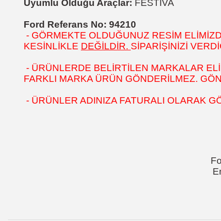
Uyumlu Olduğu Araçlar:
FESTİVA
Ford Referans No: 94210
- GÖRMEKTE OLDUĞUNUZ RESİM ELİMİZDEK
KESİNLİKLE
DEĞİLDİR.
SİPARİŞİNİZİ VER
- ÜRÜNLERDE BELİRTİLEN MARKALAR ELİ
FARKLI MARKA ÜRÜN GÖNDERİLMEZ. GÖNÜL
- ÜRÜNLER ADINIZA FATURALI OLARAK G
Fo
E