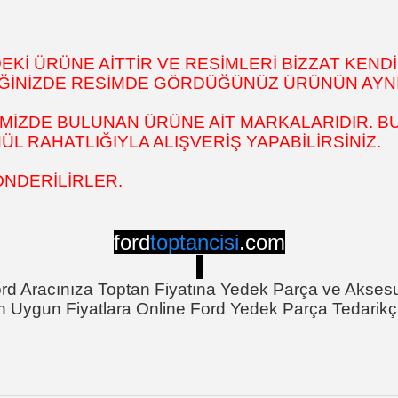
İ ÜRÜNE AİTTİR VE RESİMLERİ BİZZAT KENDİ
DİĞİNİZDE RESİMDE GÖRDÜĞÜNÜZ ÜRÜNÜN AYNI
MİZDE BULUNAN ÜRÜNE AİT MARKALARIDIR. BU
 RAHATLIĞIYLA ALIŞVERİŞ YAPABİLİRSİNİZ.
ÖNDERİLİRLER.
ford
toptancisi
.com
rd Aracınıza Toptan Fiyatına Yedek Parça ve Akses
n Uygun Fiyatlara Online Ford Yedek Parça Tedarikçi