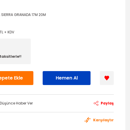
A SIERRA GRANADA 17M 20M
TL + KDV
aksitlerle!!
epete Ekle
Hemen Al
ı Düşünce Haber Ver
Paylaş
Karşılaştır