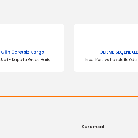
onularda yetersiz gördüğünüz noktaları öneri formunu kullanarak tarafımı
Bu ürüne ilk yorumu siz yapın!
Yorum Yaz
 Gün Ücretsiz Kargo
ÖDEME SEÇENEKLE
Üzeri - Kaporta Grubu Hariç
Kredi Kartı ve havale ile öd
Gönder
Kurumsal