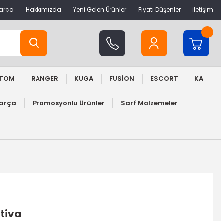
Parça
Hakkımızda
Yeni Gelen Ürünler
Fiyatı Düşenler
İletişim
STOM
RANGER
KUGA
FUSİON
ESCORT
KA
Parça
Promosyonlu Ürünler
Sarf Malzemeler
stiva