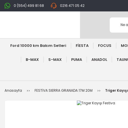
0 (554) 499 81 68
0216 471 05 42
Ford 10000 km Bakım Setleri
FİESTA
FOCUS
MO
B-MAX
S-MAX
PUMA
ANADOL
TAUNU
Anasayfa
FESTİVA SIERRA GRANADA 17M 20M
Triger Kayış