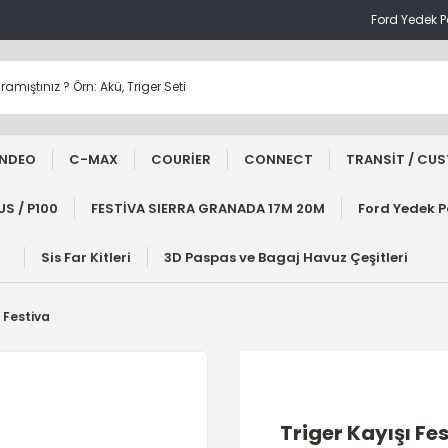
Ford Yedek 
NDEO
C-MAX
COURİER
CONNECT
TRANSİT / CU
S / P100
FESTİVA SIERRA GRANADA 17M 20M
Ford Yedek 
Sis Far Kitleri
3D Paspas ve Bagaj Havuz Çeşitleri
ı Festiva
Triger Kayışı Fe