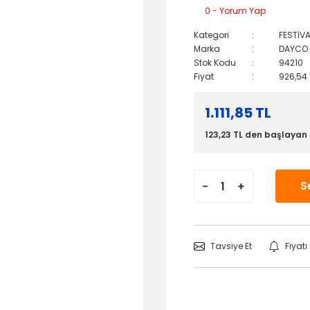
0 - Yorum Yap
Kategori
FESTİV
Marka
DAYCO
Stok Kodu
94210
Fiyat
926,54 
1.111,85 TL
123,23 TL den başlayan t
S
Tavsiye Et
Fiyat