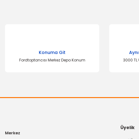
Bu ürünün fiyat bilgisi, resim, ürün açıklamalarında ve diğer k
Görüş ve önerileriniz için teşekkür ederiz.
Ürün resmi kalitesiz, bozuk veya görüntülenemiyor.
Konuma Git
Aynı
Ürün açıklamasında eksik bilgiler bulunuyor.
Fordtoptancısı Merkez Depo Konum
3000 TL 
Ürün bilgilerinde hatalar bulunuyor.
Ürün fiyatı diğer sitelerden daha pahalı.
Bu ürüne benzer farklı alternatifler olmalı.
Üyelik
Merkez