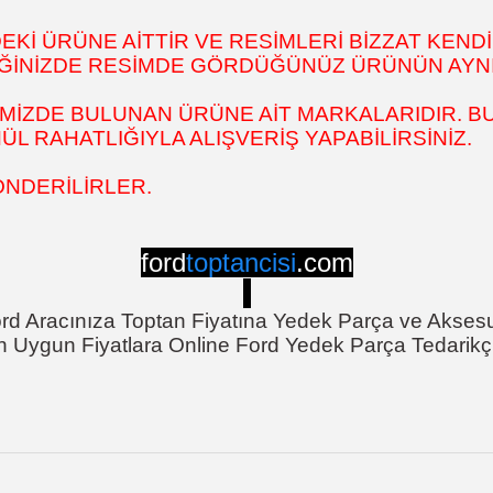
İ ÜRÜNE AİTTİR VE RESİMLERİ BİZZAT KENDİ
DİĞİNİZDE RESİMDE GÖRDÜĞÜNÜZ ÜRÜNÜN AYNI
MİZDE BULUNAN ÜRÜNE AİT MARKALARIDIR. BU
 RAHATLIĞIYLA ALIŞVERİŞ YAPABİLİRSİNİZ.
ÖNDERİLİRLER.
ford
toptancisi
.com
rd Aracınıza Toptan Fiyatına Yedek Parça ve Akses
n Uygun Fiyatlara Online Ford Yedek Parça Tedarikçi