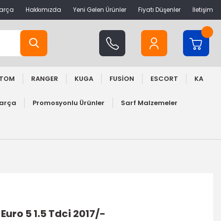
Parça
Hakkımızda
Yeni Gelen Ürünler
Fiyatı Düşenler
İletişim
STOM
RANGER
KUGA
FUSİON
ESCORT
KA
Parça
Promosyonlu Ürünler
Sarf Malzemeler
Euro 5 1.5 Tdci 2017/-