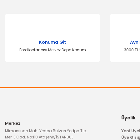
Bu ürünün fiyat bilgisi, resim, ürün açıklamalarında ve diğer k
Görüş ve önerileriniz için teşekkür ederiz.
Ürün resmi kalitesiz, bozuk veya görüntülenemiyor.
Konuma Git
Aynı
Ürün açıklamasında eksik bilgiler bulunuyor.
Fordtoptancısı Merkez Depo Konum
3000 TL 
Ürün bilgilerinde hatalar bulunuyor.
Ürün fiyatı diğer sitelerden daha pahalı.
Bu ürüne benzer farklı alternatifler olmalı.
Üyelik
Merkez
Yeni Üyel
Mimarsinan Mah. Yedpa Bulvarı Yedpa Tic.
Mer. E Cad. No:118 Ataşehir/İSTANBUL
Üye Giriş