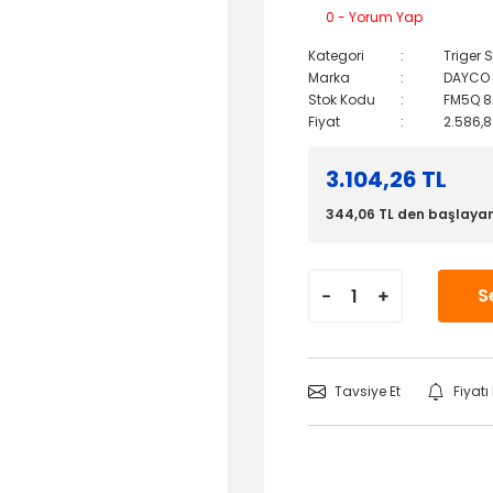
0 - Yorum Yap
Kategori
Triger
Marka
DAYCO
Stok Kodu
FM5Q 8
Fiyat
2.586,8
3.104,26 TL
344,06 TL den başlayan 
S
Tavsiye Et
Fiyat