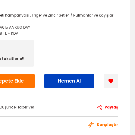
 Seti Kampanyası
,
Triger ve Zincir Setleri / Rulmanlar ve Kayışlar
A615 AA KUG DAY
8 TL + KDV
taksitlerle!!
epete Ekle
Hemen Al
ı Düşünce Haber Ver
Paylaş
Karşılaştır