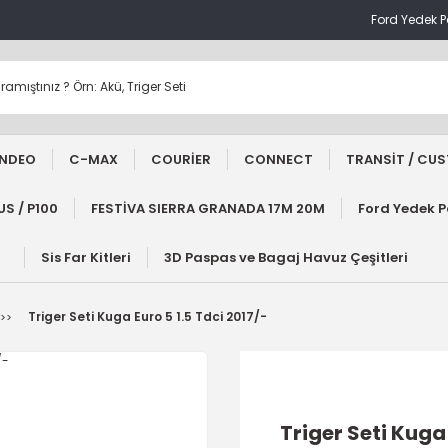
Ford Yedek 
NDEO
C-MAX
COURİER
CONNECT
TRANSİT / CU
S / P100
FESTİVA SIERRA GRANADA 17M 20M
Ford Yedek 
Sis Far Kitleri
3D Paspas ve Bagaj Havuz Çeşitleri
Triger Seti Kuga Euro 5 1.5 Tdci 2017/-
Triger Seti Kuga 