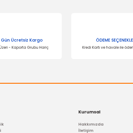
onularda yetersiz gördüğünüz noktaları öneri formunu kullanarak tarafımı
Bu ürüne ilk yorumu siz yapın!
Yorum Yaz
 Gün Ücretsiz Kargo
ÖDEME SEÇENEKLE
Üzeri - Kaporta Grubu Hariç
Kredi Kartı ve havale ile öd
Gönder
Kurumsal
ik
Hakkımızda
i
İletişim