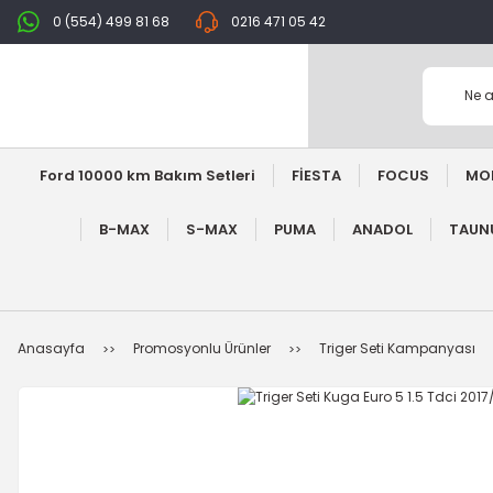
0 (554) 499 81 68
0216 471 05 42
Ford 10000 km Bakım Setleri
FİESTA
FOCUS
MO
B-MAX
S-MAX
PUMA
ANADOL
TAUNU
Anasayfa
Promosyonlu Ürünler
Triger Seti Kampanyası