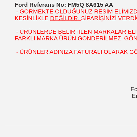
Ford Referans No: FM5Q 8A615 AA
- GÖRMEKTE OLDUĞUNUZ RESİM ELİMİZDEK
KESİNLİKLE
DEĞİLDİR.
SİPARİŞİNİZİ VER
- ÜRÜNLERDE BELİRTİLEN MARKALAR ELİ
FARKLI MARKA ÜRÜN GÖNDERİLMEZ. GÖNÜL
- ÜRÜNLER ADINIZA FATURALI OLARAK G
Fo
E