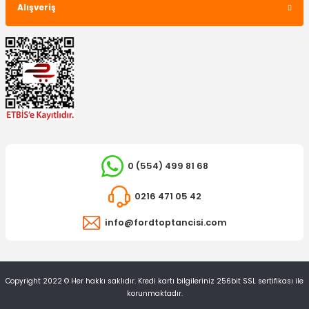
233,59 TL
Alışveriş
0 (554) 499 81 68
0216 471 05 42
info@fordtoptancisi.com
İTHAL ÜRÜN
Copyright 2022 © Her hakkı saklıdır. Kredi kartı bilgileriniz 256bit SSL sertifikası ile
Hava Filtre Sensörü (Hava Akış Metre) Transit V347
korunmaktadır.