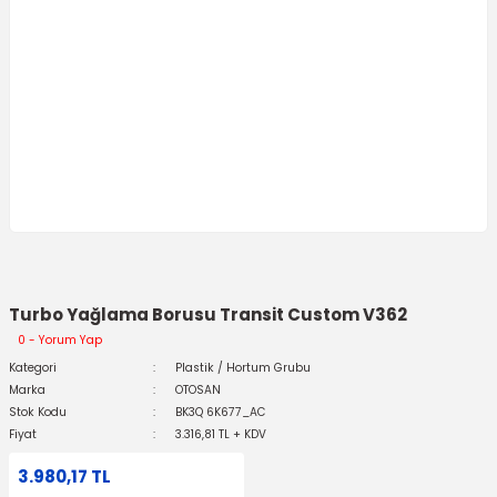
Turbo Yağlama Borusu Transit Custom V362
0 - Yorum Yap
Kategori
Plastik / Hortum Grubu
Marka
OTOSAN
Stok Kodu
BK3Q 6K677_AC
Fiyat
3.316,81 TL + KDV
3.980,17 TL