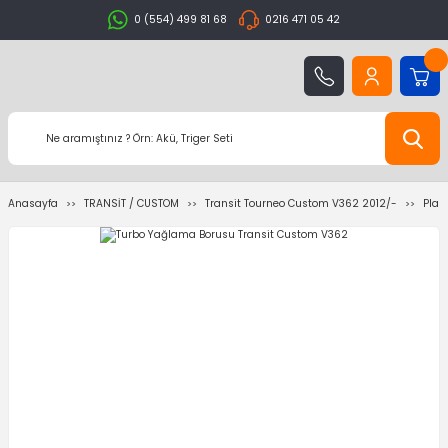
0 (554) 499 81 68
0216 471 05 42
Anasayfa
TRANSİT / CUSTOM
Transit Tourneo Custom V362 2012/-
Plas