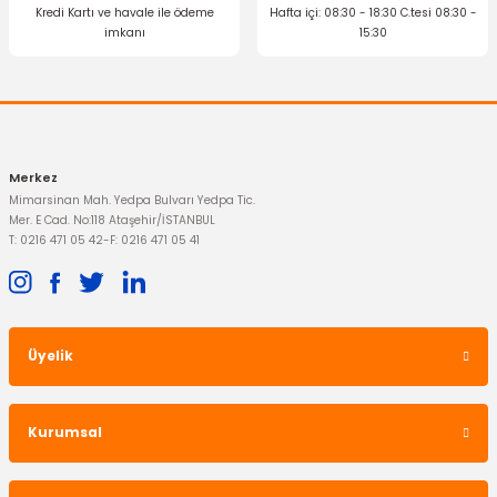
Kredi Kartı ve havale ile ödeme
Hafta içi: 08:30 - 18:30 C.tesi 08:30 -
imkanı
15:30
437,42 TL
Gönder
Merkez
Mimarsinan Mah. Yedpa Bulvarı Yedpa Tic.
Mer. E Cad. No:118 Ataşehir/İSTANBUL
T: 0216 471 05 42
-
F: 0216 471 05 41
Üyelik
İTHAL ÜRÜN
Sis Farı Transit Custom V347 V362 V363
Kurumsal