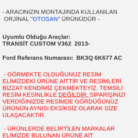
-
ARACINIZIN MONTAJINDA KULLANILAN
ORJİNAL "
OTOSAN
" ÜRÜNÜDÜR
-
Uyumlu Olduğu Araçlar:
TRANSİT CUSTOM V362 2013-
Ford Referans Numarası:
BK3Q 6K677 AC
- GÖRMEKTE OLDUĞUNUZ RESİM
ELİMİZDEKİ ÜRÜNE AİTTİR VE RESİMLERİ
BİZZAT KENDİMİZ ÇEKMEKTEYİZ. TEMSİLİ
RESİM KESİNLİKLE
DEĞİLDİR.
SİPARİŞİNİZİ
VERDİĞİNİZDE RESİMDE GÖRDÜĞÜNÜZ
ÜRÜNÜN AYNISI EKSİKSİZ OLARAK SİZE
ULAŞACAKTIR.
- ÜRÜNLERDE BELİRTİLEN MARKALAR
ELİMİZDE BULUNAN ÜRÜNE AİT