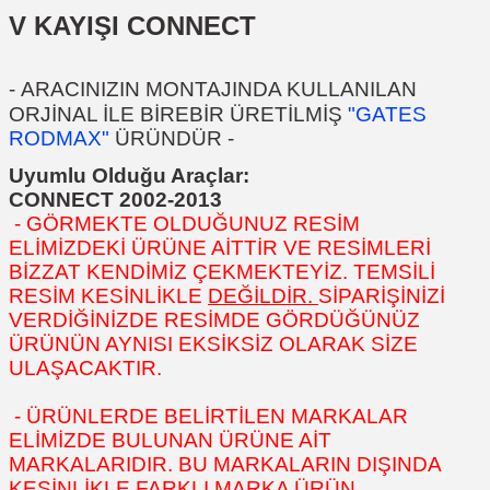
V KAYIŞI CONNECT
-
ARACINIZIN MONTAJINDA KULLANILAN
ORJİNAL İLE BİREBİR ÜRETİLMİŞ
"GATES
RODMAX"
ÜRÜNDÜR
-
Uyumlu Olduğu Araçlar:
CONNECT 2002-2013
- GÖRMEKTE OLDUĞUNUZ RESİM
ELİMİZDEKİ ÜRÜNE AİTTİR VE RESİMLERİ
BİZZAT KENDİMİZ ÇEKMEKTEYİZ. TEMSİLİ
RESİM KESİNLİKLE
DEĞİLDİR.
SİPARİŞİNİZİ
VERDİĞİNİZDE RESİMDE GÖRDÜĞÜNÜZ
ÜRÜNÜN AYNISI EKSİKSİZ OLARAK SİZE
ULAŞACAKTIR.
- ÜRÜNLERDE BELİRTİLEN MARKALAR
ELİMİZDE BULUNAN ÜRÜNE AİT
MARKALARIDIR. BU MARKALARIN DIŞINDA
KESİNLİKLE FARKLI MARKA ÜRÜN