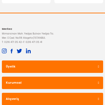
Gönder
773,02 TL
Merkez
Mimarsinan Mah. Yedpa Bulvarı Yedpa Tic.
Mer. E Cad. No:118 Ataşehir/İSTANBUL
T: 0216 471 05 42
-
F: 0216 471 05 41
Üyelik
İTHAL ÜRÜN
Ön Silecek Süpürgesi Connect
Kurumsal
364,02 TL
Alışveriş