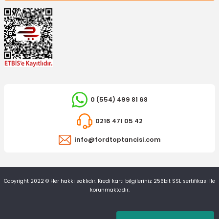
OTOSAN
0 (554) 499 81 68
Ön Fren Balatası Connect
İTHAL ÜRÜN
0216 471 05 42
Arka Silecek Kol Kapağı Connect
1.350,00 TL
info@fordtoptancisi.com
54,88 TL
Copyright 2022 © Her hakkı saklıdır. Kredi kartı bilgileriniz 256bit SSL sertifikası ile
korunmaktadır.