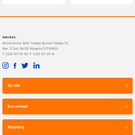
Gönder
773,02 TL
Merkez
Mimarsinan Mah. Yedpa Bulvarı Yedpa Tic.
Mer. E Cad. No:118 Ataşehir/İSTANBUL
T: 0216 471 05 42
-
F: 0216 471 05 41
Üyelik
İTHAL ÜRÜN
Ön Silecek Süpürgesi Connect
Kurumsal
364,02 TL
Alışveriş