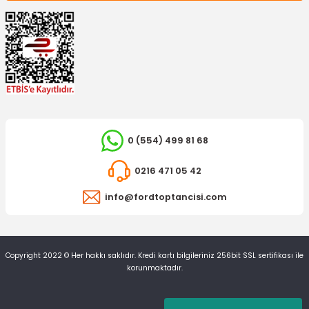
OTOSAN
0 (554) 499 81 68
Ön Fren Balatası Connect
İTHAL ÜRÜN
0216 471 05 42
Arka Silecek Kol Kapağı Connect
1.350,00 TL
info@fordtoptancisi.com
54,88 TL
Copyright 2022 © Her hakkı saklıdır. Kredi kartı bilgileriniz 256bit SSL sertifikası ile
korunmaktadır.