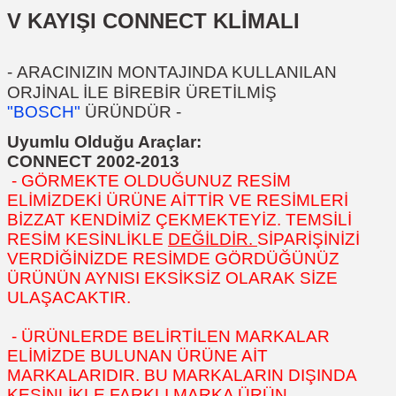
V KAYIŞI CONNECT KLİMALI
-
ARACINIZIN MONTAJINDA KULLANILAN
ORJİNAL İLE BİREBİR ÜRETİLMİŞ
"BOSCH"
ÜRÜNDÜR
-
Uyumlu Olduğu Araçlar:
CONNECT 2002-2013
- GÖRMEKTE OLDUĞUNUZ RESİM
ELİMİZDEKİ ÜRÜNE AİTTİR VE RESİMLERİ
BİZZAT KENDİMİZ ÇEKMEKTEYİZ. TEMSİLİ
RESİM KESİNLİKLE
DEĞİLDİR.
SİPARİŞİNİZİ
VERDİĞİNİZDE RESİMDE GÖRDÜĞÜNÜZ
ÜRÜNÜN AYNISI EKSİKSİZ OLARAK SİZE
ULAŞACAKTIR.
- ÜRÜNLERDE BELİRTİLEN MARKALAR
ELİMİZDE BULUNAN ÜRÜNE AİT
MARKALARIDIR. BU MARKALARIN DIŞINDA
KESİNLİKLE FARKLI MARKA ÜRÜN