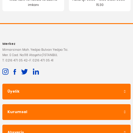
imkanı
15:30
Gönder
ERA iTALY
Sinyal Kolu Connect Transit V347 Yol Bilgisayarlı
Merkez
Mimarsinan Mah. Yedpa Bulvarı Yedpa Tic.
6.769,42 TL
Mer. E Cad. No:118 Ataşehir/İSTANBUL
T: 0216 471 05 42
-
F: 0216 471 05 41
Üyelik
Kurumsal
Alışveriş