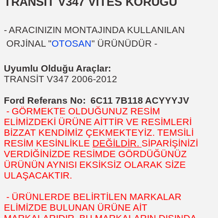
TRANSİT V347 VİTES KÖRÜĞÜ
- ARACINIZIN MONTAJINDA KULLANILAN
ORJİNAL "
OTOSAN
" ÜRÜNÜDÜR -
Uyumlu Olduğu Araçlar:
TRANSİT V347 2006-2012
Ford Referans No: 6C11 7B118 ACYYYJV
- GÖRMEKTE OLDUĞUNUZ RESİM
ELİMİZDEKİ ÜRÜNE AİTTİR VE RESİMLERİ
BİZZAT KENDİMİZ ÇEKMEKTEYİZ. TEMSİLİ
RESİM KESİNLİKLE
DEĞİLDİR.
SİPARİŞİNİZİ
VERDİĞİNİZDE RESİMDE GÖRDÜĞÜNÜZ
ÜRÜNÜN AYNISI EKSİKSİZ OLARAK SİZE
ULAŞACAKTIR.
- ÜRÜNLERDE BELİRTİLEN MARKALAR
ELİMİZDE BULUNAN ÜRÜNE AİT