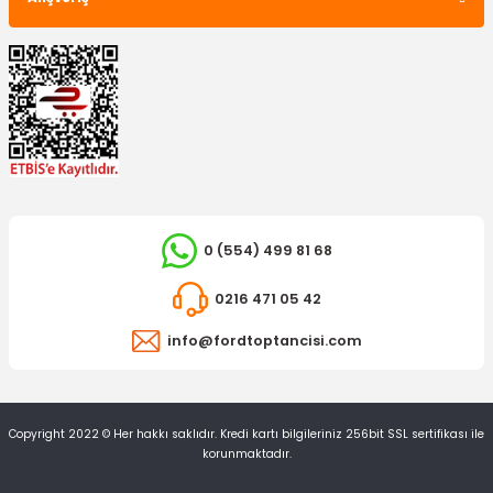
İTHAL ÜRÜN
Ayna Camı Transit V347 Sol Elektrikli
327,15 TL
0 (554) 499 81 68
0216 471 05 42
info@fordtoptancisi.com
Copyright 2022 © Her hakkı saklıdır. Kredi kartı bilgileriniz 256bit SSL sertifikası ile
korunmaktadır.
İTHAL ÜRÜN