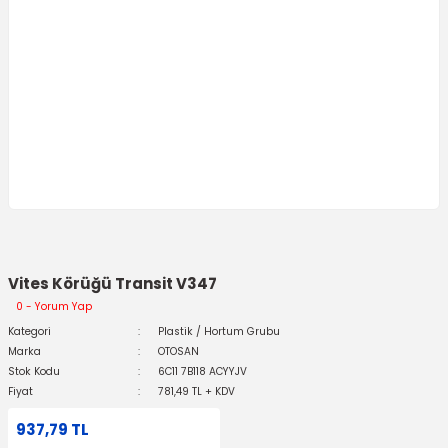
Vites Körüğü Transit V347
0 - Yorum Yap
Kategori
Plastik / Hortum Grubu
Marka
OTOSAN
Stok Kodu
6C11 7B118 ACYYJV
Fiyat
781,49 TL + KDV
937,79 TL