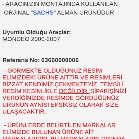
- ARACINIZIN MONTAJINDA KULLANILAN
ORJİNAL "
SACHS
" ALMAN ÜRÜNÜDÜR -
Uyumlu Olduğu Araçlar:
MONDEO 2000-2007
Referans No: 63660000006
- GÖRMEKTE OLDUĞUNUZ RESİM
ELİMİZDEKİ ÜRÜNE AİTTİR VE RESİMLERİ
BİZZAT KENDİMİZ ÇEKMEKTEYİZ. TEMSİLİ
RESİM KESİNLİKLE
DEĞİLDİR.
SİPARİŞİNİZİ
VERDİĞİNİZDE RESİMDE GÖRDÜĞÜNÜZ
ÜRÜNÜN AYNISI EKSİKSİZ OLARAK SİZE
ULAŞACAKTIR.
- ÜRÜNLERDE BELİRTİLEN MARKALAR
ELİMİZDE BULUNAN ÜRÜNE AİT
MARKALARIDIR. BU MARKALARIN DIŞINDA