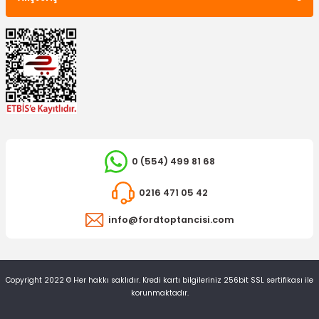
10.095,15 TL
TÜKENDİ
0 (554) 499 81 68
0216 471 05 42
info@fordtoptancisi.com
LUK
Debriyaj Seti Mondeo 2.0 Motor 145Ps Benzinli
Copyright 2022 © Her hakkı saklıdır. Kredi kartı bilgileriniz 256bit SSL sertifikası ile
korunmaktadır.