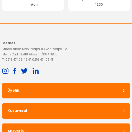
imkanı
15:30
Gönder
1.396,87 TL
Merkez
Mimarsinan Mah. Yedpa Bulvarı Yedpa Tic.
Mer. E Cad. No:118 Ataşehir/İSTANBUL
T: 0216 471 05 42
-
F: 0216 471 05 41
TÜKENDİ
Üyelik
LUK
Kurumsal
Debriyaj Seti Mondeo 1.8 2.0 Motor Benzinli
Alışveriş