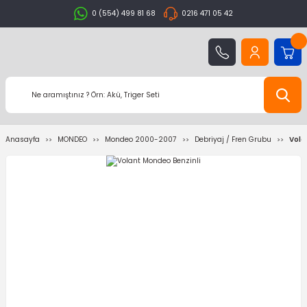
0 (554) 499 81 68
0216 471 05 42
Anasayfa
MONDEO
Mondeo 2000-2007
Debriyaj / Fren Grubu
Vola