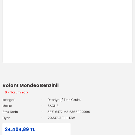
Volant Mondeo Benzinli
0 - Yorum Yap
Kategori
Debriyaj / Fren Grubu
Marka
SACHS
Stok Kodu
3S71 6477 MA 6366000006
Fiyat
20.337,41 TL + KDV
24.404,89 TL