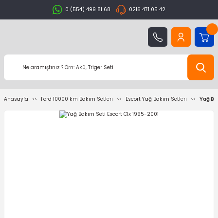
0 (554) 499 81 68
0216 471 05 42
Anasayfa
Ford 10000 km Bakım Setleri
Escort Yağ Bakım Setleri
Yağ Ba