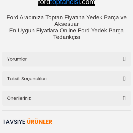
ford
toptancisi
.com
Ford Aracınıza Toptan Fiyatına Yedek Parça ve
Aksesuar
En Uygun Fiyatlara Online Ford Yedek Parça
Tedarikçisi
Yorumlar
Taksit Seçenekleri
Bu ürüne ilk yorumu siz yapın!
Önerileriniz
Yorum Yaz
Bu ürünün fiyat bilgisi, resim, ürün açıklamalarında ve diğer
konularda yetersiz gördüğünüz noktaları öneri formunu kullanarak
TAVSİYE
ÜRÜNLER
tarafımıza iletebilirsiniz.
Görüş ve önerileriniz için teşekkür ederiz.