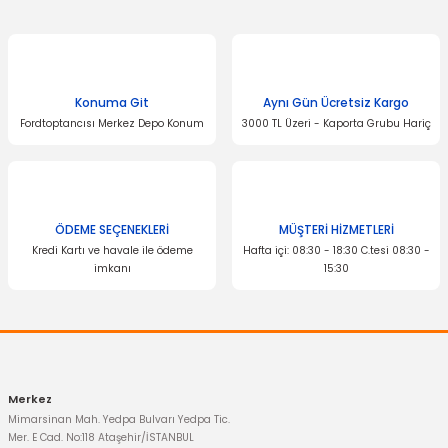
Ürün resmi kalitesiz, bozuk veya görüntülenemiyor.
Ürün açıklamasında eksik bilgiler bulunuyor.
Ürün bilgilerinde hatalar bulunuyor.
Konuma Git
Aynı Gün Ücretsiz Kargo
Fordtoptancısı Merkez Depo Konum
3000 TL Üzeri - Kaporta Grubu Hariç
Ürün fiyatı diğer sitelerden daha pahalı.
Bu ürüne benzer farklı alternatifler olmalı.
ÖDEME SEÇENEKLERİ
MÜŞTERİ HİZMETLERİ
Kredi Kartı ve havale ile ödeme
Hafta içi: 08:30 - 18:30 C.tesi 08:30 -
imkanı
15:30
Gönder
İTHAL ÜRÜN
Goodyear Pro Defense Kırmızı Antifriz -56 °C 3 LT
Merkez
Mimarsinan Mah. Yedpa Bulvarı Yedpa Tic.
300,00 TL
Mer. E Cad. No:118 Ataşehir/İSTANBUL