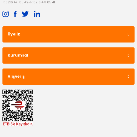
T: 0216 471 05 42
-
F: 0216 471 05 41
TÜKENDİ
Üyelik
BGA
Kurumsal
Triger Seti Escort CLX
Alışveriş
3.028,26 TL
İTHAL ÜRÜN
Arka Fren Balatası Escort Clx Papuçlu
715,78 TL