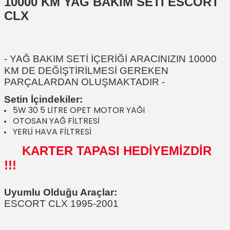
10000 KM YAĞ BAKIM SETİ ESCORT
CLX
- YAĞ BAKIM SETİ İÇERİĞİ
ARACINIZIN 10000
KM DE DEĞİŞTİRİLMESİ GEREKEN
PARÇALARDAN OLUŞMAKTADIR
-
Setin İçindekiler:
5W 30 5 LİTRE OPET MOTOR YAĞI
OTOSAN YAĞ FİLTRESİ
YERLİ HAVA FİLTRESİ
KARTER TAPASI HEDİYEMİZDİR
!!!
Uyumlu Olduğu Araçlar:
ESCORT CLX 1995-2001