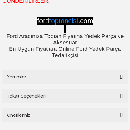
GÖNDERİLİRLER.
ford
toptancisi
.com
Ford Aracınıza Toptan Fiyatına Yedek Parça ve
Aksesuar
En Uygun Fiyatlara Online Ford Yedek Parça
Tedarikçisi
Yorumlar
Taksit Seçenekleri
Bu ürüne ilk yorumu siz yapın!
Önerileriniz
Yorum Yaz
Bu ürünün fiyat bilgisi, resim, ürün açıklamalarında ve diğer