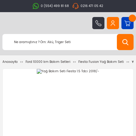
0 (554) 499 81 68
0216 471 05 42
Anasayfa
Ford 10000 km Bakım Setleri
Fiesta Fusion Yağ Bakım Seti
Ya