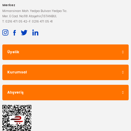
Merkez
Mimarsinan Mah. Yedpa Bulvarı Yedpa Tic.
TÜKENDİ
Mer. E Cad. No:118 Ataşehir/İSTANBUL
T: 0216 471 05 42
-
F: 0216 471 05 41
Üyelik
OTOSAN
Debriyaj Rulmanı Bilyası Fiesta 2013/-
Kurumsal
3.132,52 TL
Alışveriş