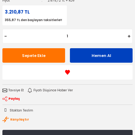
Fiyat
2.675,72 TL + KDV
3.210,87 TL
355,87 TL den başlayan taksitlerle!!
Sepete Ekle
Hemen Al
Tavsiye Et
Fiyatı Düşünce Haber Ver
Paylaş
Stoktan Teslim
Karşılaştır