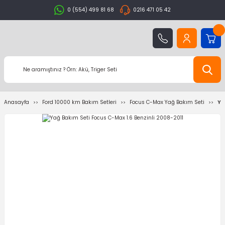
0 (554) 499 81 68
0216 471 05 42
Anasayfa
Ford 10000 km Bakım Setleri
Focus C-Max Yağ Bakım Seti
Ya