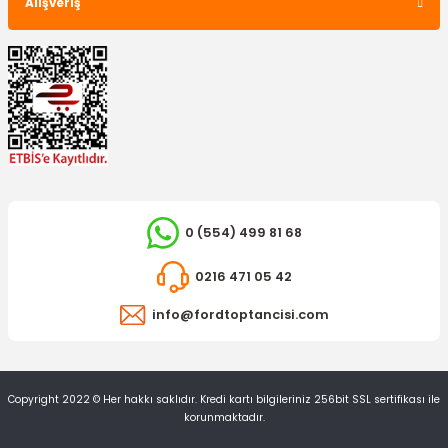
Alışveriş
DAYCO
Triger Seti Focus C-Max 1.6 Motor Benzinli
2.750,00 TL
0 (554) 499 81 68
0216 471 05 42
info@fordtoptancisi.com
Copyright 2022 © Her hakkı saklıdır. Kredi kartı bilgileriniz 256bit SSL sertifikası ile
korunmaktadır.