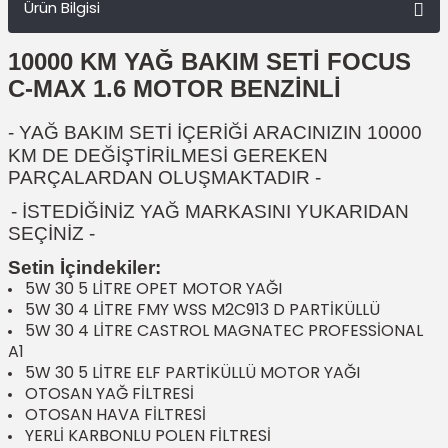
Ürün Bilgisi
10000 KM YAĞ BAKIM SETİ FOCUS
C-MAX 1.6 MOTOR BENZİNLİ
- YAĞ BAKIM SETİ İÇERİĞİ
ARACINIZIN 10000
KM DE DEĞİŞTİRİLMESİ GEREKEN
PARÇALARDAN OLUŞMAKTADIR
-
- İSTEDİĞİNİZ YAĞ MARKASINI YUKARIDAN
SEÇİNİZ -
Setin İçindekiler:
5W 30 5 LİTRE OPET MOTOR YAĞI
5W 30 4 LİTRE FMY WSS M2C913 D PARTİKÜLLÜ
5W 30 4 LİTRE CASTROL MAGNATEC PROFESSİONAL
A1
5W 30 5 LİTRE ELF PARTİKÜLLÜ MOTOR YAĞI
OTOSAN YAĞ FİLTRESİ
OTOSAN HAVA FİLTRESİ
YERLİ KARBONLU POLEN FİLTRESİ