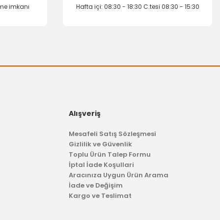
eme imkanı
Hafta içi: 08:30 - 18:30 C.tesi 08:30 - 15:30
OTOSAN
tak Termiği Focus C-Max
Alışveriş
Mesafeli Satış Sözleşmesi
134,65 TL
Gizlilik ve Güvenlik
Toplu Ürün Talep Formu
İptal İade Koşullari
Aracınıza Uygun Ürün Arama
İade ve Değişim
Kargo ve Teslimat