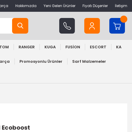
Parça
Hakkımızda
Yeni Gelen Ürünler
Fiyatı Düşenler
İletişim
STOM
RANGER
KUGA
FUSİON
ESCORT
KA
Parça
Promosyonlu Ürünler
Sarf Malzemeler
.1 Ecoboost