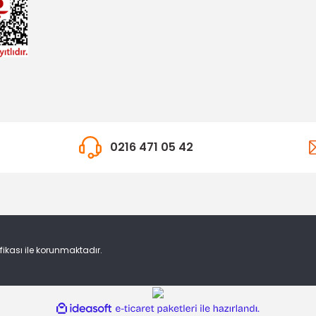
TÜKENDİ
0216 471 05 42
MOTORCRAFT
Km Hız Sensörü Focus C-Max
ocus C-Max
7.939,51 TL
 TL
ifikası ile korunmaktadır.
ile
ideasoft
e-