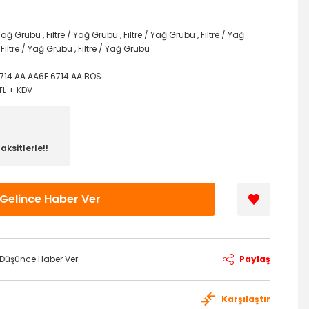
/ Yağ Grubu
,
Filtre / Yağ Grubu
,
Filtre / Yağ Grubu
,
Filtre / Yağ
,
Filtre / Yağ Grubu
,
Filtre / Yağ Grubu
714 AA AA6E 6714 AA BOS
TL + KDV
aksitlerle!!
Gelince Haber Ver
ı Düşünce Haber Ver
Paylaş
Karşılaştır