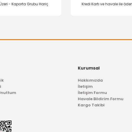
Üzeri - Kaporta Grubu Hariç
Kredi Kartı ve havale ile öd
Gönder
OTOSAN
Dış Kapı Kolu Focus C-Max Astarlı
Direksiyon Kon
Kurumsal
1.087,04 TL
ik
Hakkımızda
1.
i
İletişim
 Unuttum
İletişim Formu
Havale Bildirim Formu
Kargo Takibi