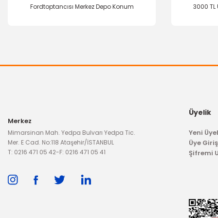
Fordtoptancısı Merkez Depo Konum
3000 TL 
YERLİ ÜRÜN
Üyelik
Merkez
Ön Viraj Demir Lastiği Focus C-Max 22,50 mm
Yeni Üyel
Mimarsinan Mah. Yedpa Bulvarı Yedpa Tic.
Mer. E Cad. No:118 Ataşehir/İSTANBUL
Üye Giriş
T: 0216 471 05 42
-
F: 0216 471 05 41
Şifremi
79,53 TL