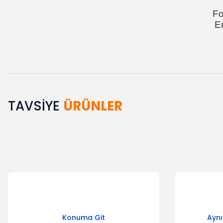
Fo
E
TAVSİYE
ÜRÜNLER
Bu ürünün fiyat bilgisi, resim, ürün açıklamalarında ve diğer k
Görüş ve önerileriniz için teşekkür ederiz.
Ürün resmi kalitesiz, bozuk veya görüntülenemiyor.
Ürün açıklamasında eksik bilgiler bulunuyor.
Ürün bilgilerinde hatalar bulunuyor.
Ürün fiyatı diğer sitelerden daha pahalı.
Bu ürüne benzer farklı alternatifler olmalı.
Konuma Git
Aynı