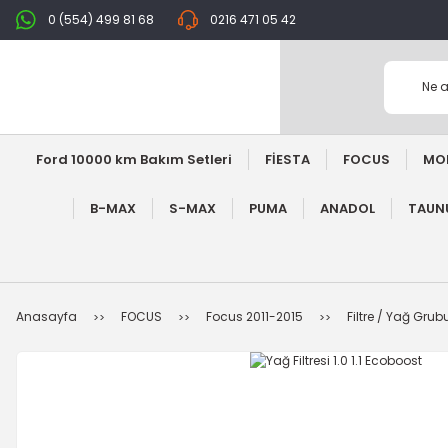
0 (554) 499 81 68
0216 471 05 42
Ford 10000 km Bakım Setleri
FİESTA
FOCUS
MO
B-MAX
S-MAX
PUMA
ANADOL
TAUNU
Anasayfa
FOCUS
Focus 2011-2015
Filtre / Yağ Grub