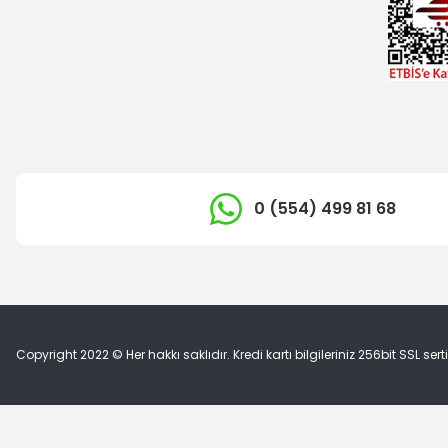
TÜKENDİ
İTHAL ÜRÜN
0 (554) 499 81 68
Arka Teker Bilyası C-Max
OTOSAN
Kapı Kol Bademi F
3.338,73 TL
1.607,76
Copyright 2022 © Her hakkı saklıdır. Kredi kartı bilgileriniz 256bit SSL sert