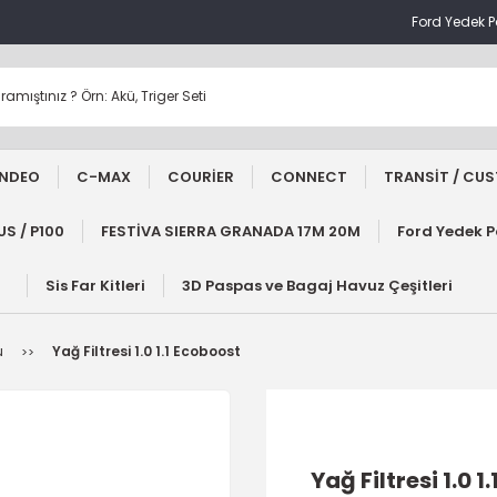
Ford Yedek 
NDEO
C-MAX
COURİER
CONNECT
TRANSİT / CU
S / P100
FESTİVA SIERRA GRANADA 17M 20M
Ford Yedek 
Sis Far Kitleri
3D Paspas ve Bagaj Havuz Çeşitleri
u
Yağ Filtresi 1.0 1.1 Ecoboost
Yağ Filtresi 1.0 1