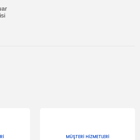
uar
si
za iletebilirsiniz.
Rİ
MÜŞTERİ HİZMETLERİ