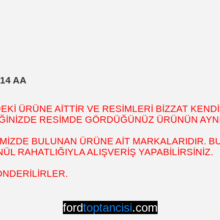
714 AA
İ ÜRÜNE AİTTİR VE RESİMLERİ BİZZAT KENDİ
DİĞİNİZDE RESİMDE GÖRDÜĞÜNÜZ ÜRÜNÜN AYNI
MİZDE BULUNAN ÜRÜNE AİT MARKALARIDIR. BU
L RAHATLIĞIYLA ALIŞVERİŞ YAPABİLİRSİNİZ.
ÖNDERİLİRLER.
ford
toptancisi
.com