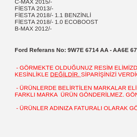
C-MAX 2015/-
FİESTA 2013/-
FİESTA 2018/- 1.1 BENZİNLİ
FİESTA 2018/- 1.0 ECOBOOST
B-MAX 2012/-
Ford Referans No:
9W7E 6714 AA - AA6E 6
- GÖRMEKTE OLDUĞUNUZ RESİM ELİMİZDEK
KESİNLİKLE
DEĞİLDİR.
SİPARİŞİNİZİ VER
- ÜRÜNLERDE BELİRTİLEN MARKALAR ELİ
FARKLI MARKA ÜRÜN GÖNDERİLMEZ. GÖNÜ
- ÜRÜNLER ADINIZA FATURALI OLARAK G