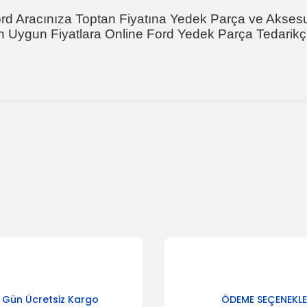
rd Aracınıza Toptan Fiyatına Yedek Parça ve Akses
n Uygun Fiyatlara Online Ford Yedek Parça Tedarikçi
onularda yetersiz gördüğünüz noktaları öneri formunu kullanarak tarafımı
Bu ürüne ilk yorumu siz yapın!
Yorum Yaz
 Gün Ücretsiz Kargo
ÖDEME SEÇENEKLE