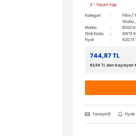
0 - Yorum Yap
Kategori
Filtre 
Grubu
Marka
BOSCH
Stok Kodu
9W7E 6
Fiyat
620,73 
744,87 TL
82,56 TL den başlayan t
Tavsiye Et
Fiyat