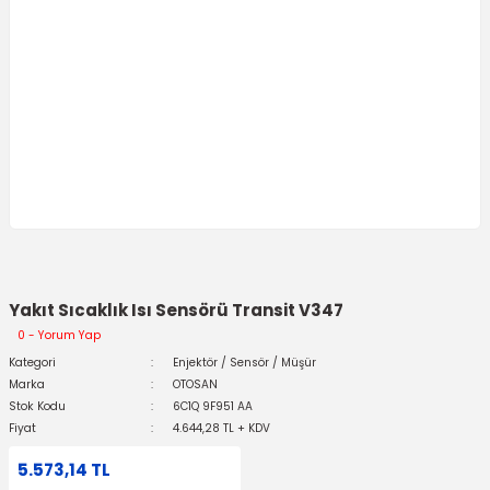
Yakıt Sıcaklık Isı Sensörü Transit V347
0 - Yorum Yap
Kategori
Enjektör / Sensör / Müşür
Marka
OTOSAN
Stok Kodu
6C1Q 9F951 AA
Fiyat
4.644,28 TL + KDV
5.573,14 TL