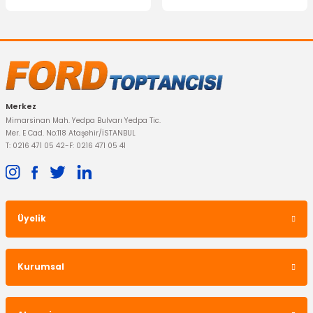
Gönder
Merkez
Mimarsinan Mah. Yedpa Bulvarı Yedpa Tic.
Mer. E Cad. No:118 Ataşehir/İSTANBUL
T: 0216 471 05 42
-
F: 0216 471 05 41
Üyelik
Kurumsal