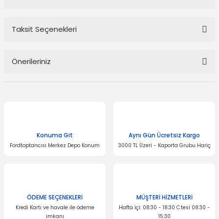
Taksit Seçenekleri
Bu ürüne ilk yorumu siz yapın!
Önerileriniz
Yorum Yaz
Bu ürünün fiyat bilgisi, resim, ürün açıklamalarında ve diğer
konularda yetersiz gördüğünüz noktaları öneri formunu kullanarak
tarafımıza iletebilirsiniz.
Görüş ve önerileriniz için teşekkür ederiz.
Konuma Git
Aynı Gün Ücretsiz Kargo
Ürün resmi kalitesiz, bozuk veya görüntülenemiyor.
Fordtoptancısı Merkez Depo Konum
3000 TL Üzeri - Kaporta Grubu Hariç
Ürün açıklamasında eksik bilgiler bulunuyor.
Ürün bilgilerinde hatalar bulunuyor.
Ürün fiyatı diğer sitelerden daha pahalı.
Bu ürüne benzer farklı alternatifler olmalı.
ÖDEME SEÇENEKLERİ
MÜŞTERİ HİZMETLERİ
Kredi Kartı ve havale ile ödeme
Hafta içi: 08:30 - 18:30 C.tesi 08:30 -
imkanı
15:30