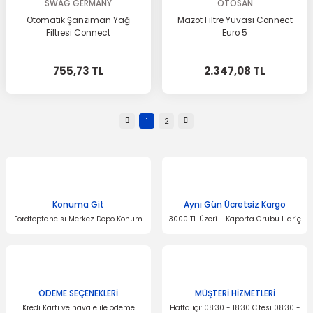
SWAG GERMANY
OTOSAN
Otomatik Şanzıman Yağ
Mazot Filtre Yuvası Connect
Filtresi Connect
Euro 5
755,73 TL
2.347,08 TL
1
2
Konuma Git
Aynı Gün Ücretsiz Kargo
Fordtoptancısı Merkez Depo Konum
3000 TL Üzeri - Kaporta Grubu Hariç
ÖDEME SEÇENEKLERİ
MÜŞTERİ HİZMETLERİ
Kredi Kartı ve havale ile ödeme
Hafta içi: 08:30 - 18:30 C.tesi 08:30 -