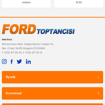
imkanı
15:30
Merkez
Mimarsinan Mah. Yedpa Bulvarı Yedpa Tic.
Mer. E Cad. No:118 Ataşehir/İSTANBUL
T: 0216 471 05 42
-
F: 0216 471 05 41
Üyelik
Kurumsal