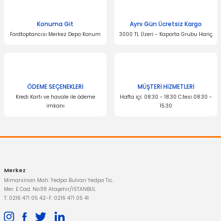
Konuma Git
Aynı Gün Ücretsiz Kargo
Fordtoptancısı Merkez Depo Konum
3000 TL Üzeri - Kaporta Grubu Hariç
ÖDEME SEÇENEKLERİ
MÜŞTERİ HİZMETLERİ
Kredi Kartı ve havale ile ödeme
Hafta içi: 08:30 - 18:30 C.tesi 08:30 -
imkanı
15:30
Merkez
Mimarsinan Mah. Yedpa Bulvarı Yedpa Tic.
Mer. E Cad. No:118 Ataşehir/İSTANBUL
T: 0216 471 05 42
-
F: 0216 471 05 41