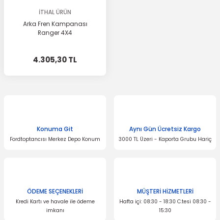
İTHAL ÜRÜN
Arka Fren Kampanası
Ranger 4X4
4.305,30 TL
Konuma Git
Aynı Gün Ücretsiz Kargo
Fordtoptancısı Merkez Depo Konum
3000 TL Üzeri - Kaporta Grubu Hariç
ÖDEME SEÇENEKLERİ
MÜŞTERİ HİZMETLERİ
Kredi Kartı ve havale ile ödeme
Hafta içi: 08:30 - 18:30 C.tesi 08:30 -
imkanı
15:30