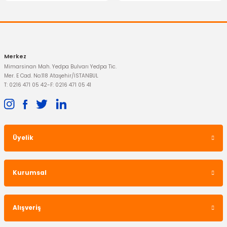
Merkez
Mimarsinan Mah. Yedpa Bulvarı Yedpa Tic.
Mer. E Cad. No:118 Ataşehir/İSTANBUL
T: 0216 471 05 42
-
F: 0216 471 05 41
Üyelik
Kurumsal
Alışveriş