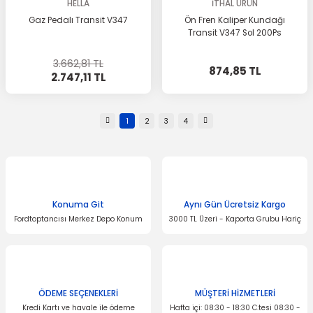
HELLA
İTHAL ÜRÜN
Gaz Pedalı Transit V347
Ön Fren Kaliper Kundağı
Transit V347 Sol 200Ps
3.662,81 TL
874,85 TL
2.747,11 TL
1
2
3
4
Konuma Git
Aynı Gün Ücretsiz Kargo
Fordtoptancısı Merkez Depo Konum
3000 TL Üzeri - Kaporta Grubu Hariç
ÖDEME SEÇENEKLERİ
MÜŞTERİ HİZMETLERİ
Kredi Kartı ve havale ile ödeme
Hafta içi: 08:30 - 18:30 C.tesi 08:30 -