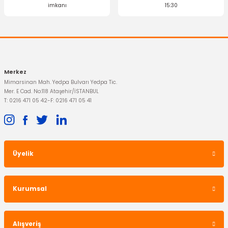
imkanı
15:30
Merkez
Mimarsinan Mah. Yedpa Bulvarı Yedpa Tic.
Mer. E Cad. No:118 Ataşehir/İSTANBUL
T: 0216 471 05 42
-
F: 0216 471 05 41
Üyelik
Kurumsal
Alışveriş