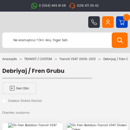
0 (554) 499 81 68
0216 471 05 42
Anasayfa
TRANSİT / CUSTOM
Transit V347 2006-2012
Debriyaj / Fren G
Debriyaj / Fren Grubu
Geri Dön
Sadece Stokta Olanlar