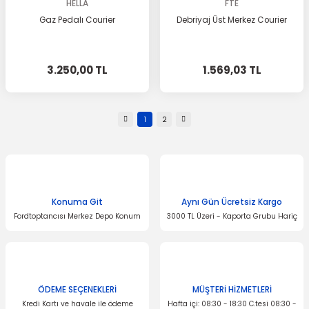
HELLA
FTE
Gaz Pedalı Courier
Debriyaj Üst Merkez Courier
3.250,00 TL
1.569,03 TL
1
2
Konuma Git
Aynı Gün Ücretsiz Kargo
Fordtoptancısı Merkez Depo Konum
3000 TL Üzeri - Kaporta Grubu Hariç
ÖDEME SEÇENEKLERİ
MÜŞTERİ HİZMETLERİ
Kredi Kartı ve havale ile ödeme
Hafta içi: 08:30 - 18:30 C.tesi 08:30 -