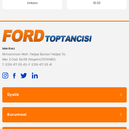
imkanı
15:30
Merkez
Mimarsinan Mah. Yedpa Bulvarı Yedpa Tic.
Mer. E Cad. No:118 Ataşehir/İSTANBUL
T: 0216 471 05 42
-
F: 0216 471 05 41
Üyelik
Kurumsal