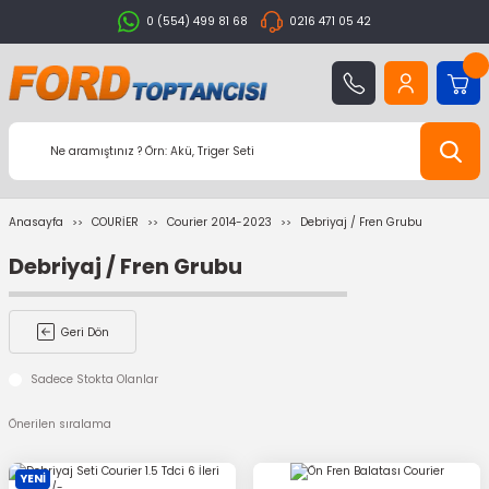
0 (554) 499 81 68
0216 471 05 42
Anasayfa
COURİER
Courier 2014-2023
Debriyaj / Fren Grubu
Debriyaj / Fren Grubu
Geri Dön
Sadece Stokta Olanlar
YENİ