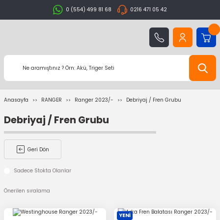
0 (554) 499 81 68
0216 471 05 42
Anasayfa
RANGER
Ranger 2023/-
Debriyaj / Fren Grubu
Debriyaj / Fren Grubu
Geri Dön
Sadece Stokta Olanlar
YENİ