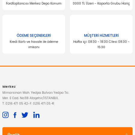
Fordtoptancısı Merkez Depo Konum
3000 TL Üzeri - Kaporta Grubu Hariç
ÖDEME SEÇENEKLERİ
MÜŞTERİ HİZMETLERİ
Kredi Kartı ve havale ile ödeme
Hafta içi: 08:30 - 18:30 C.tesi 08:30 -
imkanı
15:30
Merkez
Mimarsinan Mah. Yedpa Bulvarı Yedpa Tic.
Mer. E Cad. No:118 Ataşehir/İSTANBUL
T: 0216 471 05 42
-
F: 0216 471 05 41