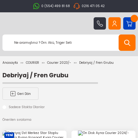
0 (554) 499 81 68
0216 471 05 42
Anasayfa
COURİER
Courier 2023/-
Debriyaj / Fren Grubu
Debriyaj / Fren Grubu
Geri Dön
Sadece Stokta Olanlar
YENİ