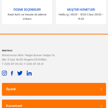
ÖDEME SEÇENEKLERİ
MÜŞTERİ HİZMETLERİ
Kredi Kartı ve havale ile ödeme
Hafta içi: 08:30 - 18:30 C.tesi 08:30 -
imkanı
15:30
Merkez
Mimarsinan Mah. Yedpa Bulvarı Yedpa Tic.
Mer. E Cad. No:118 Ataşehir/İSTANBUL
T: 0216 471 05 42
-
F: 0216 471 05 41
Üyelik
Kurumsal