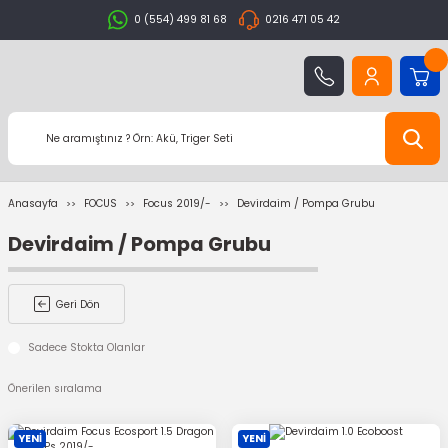
0 (554) 499 81 68
0216 471 05 42
Anasayfa
FOCUS
Focus 2019/-
Devirdaim / Pompa Grubu
Devirdaim / Pompa Grubu
Geri Dön
Sadece Stokta Olanlar
YENİ
YENİ