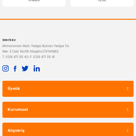
imkanı
15:30
Merkez
Mimarsinan Mah. Yedpa Bulvarı Yedpa Tic.
Mer. E Cad. No:118 Ataşehir/İSTANBUL
T: 0216 471 05 42
-
F: 0216 471 05 41
Üyelik
Kurumsal
Alışveriş