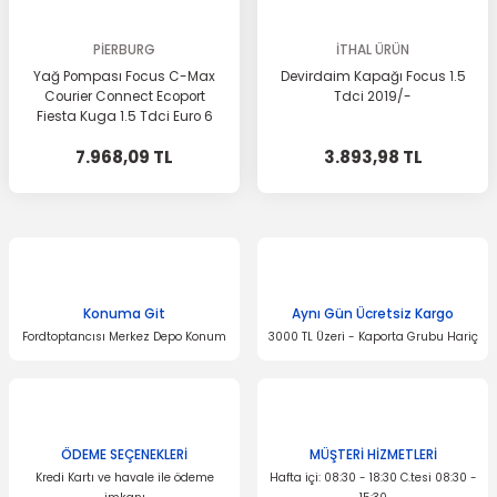
PİERBURG
İTHAL ÜRÜN
Yağ Pompası Focus C-Max
Devirdaim Kapağı Focus 1.5
Courier Connect Ecoport
Tdci 2019/-
Fiesta Kuga 1.5 Tdci Euro 6
Motor
7.968,09 TL
3.893,98 TL
Konuma Git
Aynı Gün Ücretsiz Kargo
Fordtoptancısı Merkez Depo Konum
3000 TL Üzeri - Kaporta Grubu Hariç
ÖDEME SEÇENEKLERİ
MÜŞTERİ HİZMETLERİ
Kredi Kartı ve havale ile ödeme
Hafta içi: 08:30 - 18:30 C.tesi 08:30 -