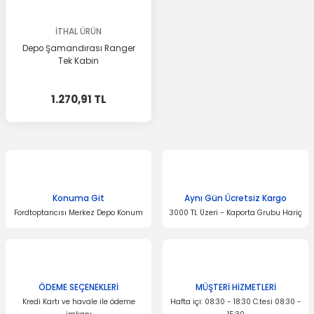
İTHAL ÜRÜN
Depo Şamandırası Ranger
Tek Kabin
1.270,91 TL
Konuma Git
Aynı Gün Ücretsiz Kargo
Fordtoptancısı Merkez Depo Konum
3000 TL Üzeri - Kaporta Grubu Hariç
ÖDEME SEÇENEKLERİ
MÜŞTERİ HİZMETLERİ
Kredi Kartı ve havale ile ödeme
Hafta içi: 08:30 - 18:30 C.tesi 08:30 -