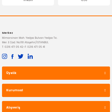
imkanı
15:30
Merkez
Mimarsinan Mah. Yedpa Bulvarı Yedpa Tic.
Mer. E Cad. No:118 Ataşehir/İSTANBUL
T: 0216 471 05 42
-
F: 0216 471 05 41
Üyelik
Kurumsal
Alışveriş