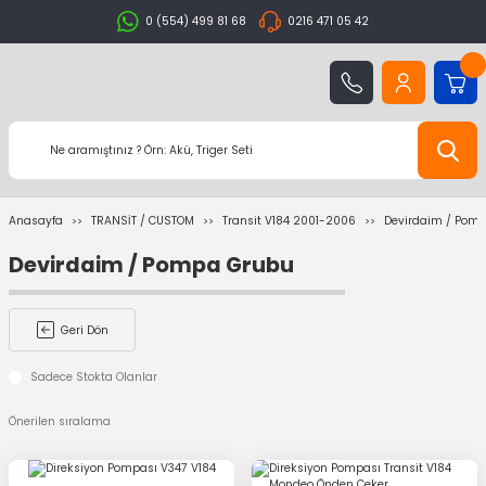
0 (554) 499 81 68
0216 471 05 42
Anasayfa
TRANSİT / CUSTOM
Transit V184 2001-2006
Devirdaim / Pom
Devirdaim / Pompa Grubu
Geri Dön
Sadece Stokta Olanlar