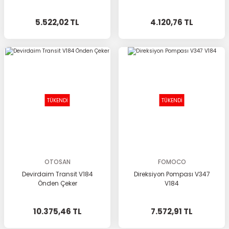
5.522,02 TL
4.120,76 TL
TÜKENDİ
TÜKENDİ
OTOSAN
FOMOCO
Devirdaim Transit V184
Direksiyon Pompası V347
Önden Çeker
V184
10.375,46 TL
7.572,91 TL