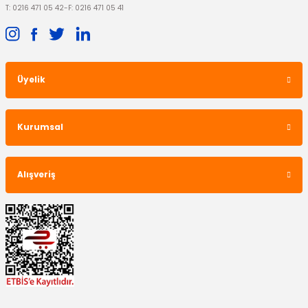
T: 0216 471 05 42
-
F: 0216 471 05 41
Üyelik
Kurumsal
Alışveriş