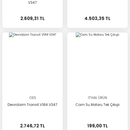
V347
2.609,31 TL
4.503,35 TL
OES
İTHAL ÜRÜN
Devirdaim Transit V184 V347
Cam Su Motoru Tek Çıkışlı
2.746,72 TL
199,00 TL