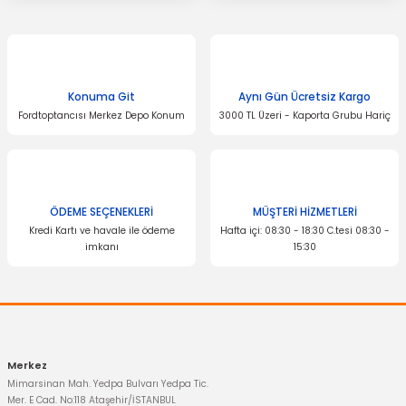
Konuma Git
Aynı Gün Ücretsiz Kargo
Fordtoptancısı Merkez Depo Konum
3000 TL Üzeri - Kaporta Grubu Hariç
ÖDEME SEÇENEKLERİ
MÜŞTERİ HİZMETLERİ
Kredi Kartı ve havale ile ödeme
Hafta içi: 08:30 - 18:30 C.tesi 08:30 -
imkanı
15:30
Merkez
Mimarsinan Mah. Yedpa Bulvarı Yedpa Tic.
Mer. E Cad. No:118 Ataşehir/İSTANBUL