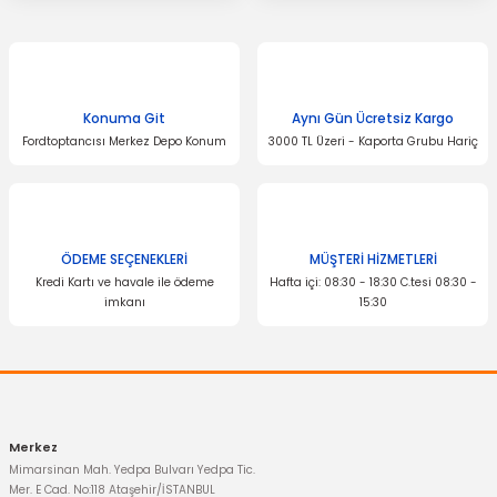
Konuma Git
Aynı Gün Ücretsiz Kargo
Fordtoptancısı Merkez Depo Konum
3000 TL Üzeri - Kaporta Grubu Hariç
ÖDEME SEÇENEKLERİ
MÜŞTERİ HİZMETLERİ
Kredi Kartı ve havale ile ödeme
Hafta içi: 08:30 - 18:30 C.tesi 08:30 -
imkanı
15:30
Merkez
Mimarsinan Mah. Yedpa Bulvarı Yedpa Tic.
Mer. E Cad. No:118 Ataşehir/İSTANBUL