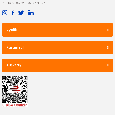
T: 0216 471 05 42
-
F: 0216 471 05 41
Üyelik
Kurumsal
Alışveriş