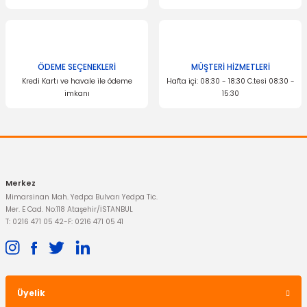
ÖDEME SEÇENEKLERİ
MÜŞTERİ HİZMETLERİ
Kredi Kartı ve havale ile ödeme
Hafta içi: 08:30 - 18:30 C.tesi 08:30 -
imkanı
15:30
Merkez
Mimarsinan Mah. Yedpa Bulvarı Yedpa Tic.
Mer. E Cad. No:118 Ataşehir/İSTANBUL
T: 0216 471 05 42
-
F: 0216 471 05 41
Üyelik