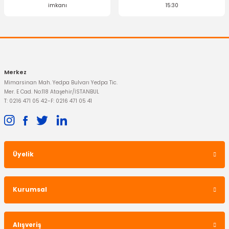
imkanı
15:30
Merkez
Mimarsinan Mah. Yedpa Bulvarı Yedpa Tic.
Mer. E Cad. No:118 Ataşehir/İSTANBUL
T: 0216 471 05 42
-
F: 0216 471 05 41
Üyelik
Kurumsal
Alışveriş