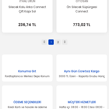
İTHAL ÜRÜN
OTOSAN
Silecek Kolu Arka Connect
Ön Silecek Süpürgesi
Çift Kapı Sol
Connect
236,74 TL
773,02 TL
1
2
Konuma Git
Aynı Gün Ücretsiz Kargo
Fordtoptancısı Merkez Depo Konum
3000 TL Üzeri - Kaporta Grubu Hariç
ÖDEME SEÇENEKLERİ
MÜŞTERİ HİZMETLERİ
Kredi Kartı ve havale ile ödeme
Hafta içi: 08:30 - 18:30 C.tesi 08:30 -