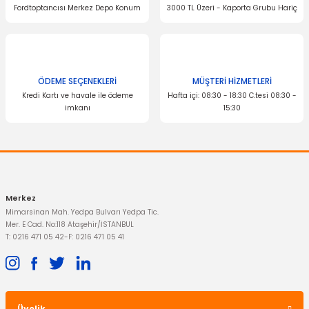
Fordtoptancısı Merkez Depo Konum
3000 TL Üzeri - Kaporta Grubu Hariç
rünler
rünler
rünler
rünler
ÖDEME SEÇENEKLERİ
MÜŞTERİ HİZMETLERİ
Kredi Kartı ve havale ile ödeme
Hafta içi: 08:30 - 18:30 C.tesi 08:30 -
imkanı
15:30
Merkez
Mimarsinan Mah. Yedpa Bulvarı Yedpa Tic.
Mer. E Cad. No:118 Ataşehir/İSTANBUL
T: 0216 471 05 42
-
F: 0216 471 05 41