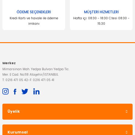
ÖDEME SEÇENEKLERİ
MÜŞTERİ HİZMETLERİ
Kredi Kartı ve havale ile ödeme
Hafta içi: 08:30 - 18:30 C.tesi 08:30 -
imkanı
15:30
Merkez
Mimarsinan Mah. Yedpa Bulvarı Yedpa Tic.
Mer. E Cad. No:118 Ataşehir/İSTANBUL
T: 0216 471 05 42
-
F: 0216 471 05 41
Üyelik
Kurumsal