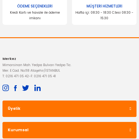
ÖDEME SEÇENEKLERİ
MÜŞTERİ HİZMETLERİ
Kredi Kartı ve havale ile ödeme
Hafta içi: 08:30 - 18:30 C.tesi 08:30 -
imkanı
15:30
Merkez
Mimarsinan Mah. Yedpa Bulvarı Yedpa Tic.
Mer. E Cad. No:118 Ataşehir/İSTANBUL
T: 0216 471 05 42
-
F: 0216 471 05 41
Üyelik
Kurumsal