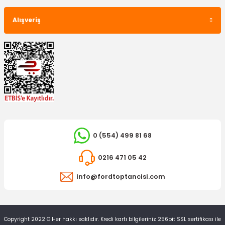
Alışveriş
0 (554) 499 81 68
0216 471 05 42
info@fordtoptancisi.com
Copyright 2022 © Her hakkı saklıdır. Kredi kartı bilgileriniz 256bit SSL sertifikası ile