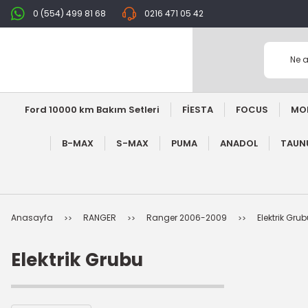
0 (554) 499 81 68
0216 471 05 42
Ford 10000 km Bakım Setleri
FİESTA
FOCUS
MO
B-MAX
S-MAX
PUMA
ANADOL
TAUNU
Anasayfa
RANGER
Ranger 2006-2009
Elektrik Gru
Elektrik Grubu