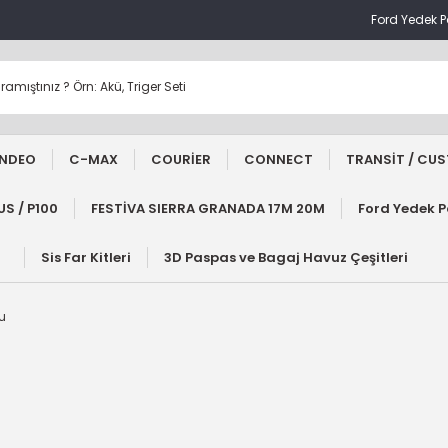
Ford Yedek 
NDEO
C-MAX
COURİER
CONNECT
TRANSİT / CU
S / P100
FESTİVA SIERRA GRANADA 17M 20M
Ford Yedek 
Sis Far Kitleri
3D Paspas ve Bagaj Havuz Çeşitleri
bu