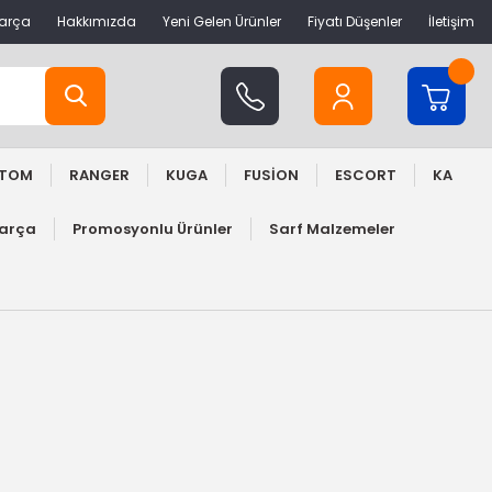
Parça
Hakkımızda
Yeni Gelen Ürünler
Fiyatı Düşenler
İletişim
STOM
RANGER
KUGA
FUSİON
ESCORT
KA
Parça
Promosyonlu Ürünler
Sarf Malzemeler