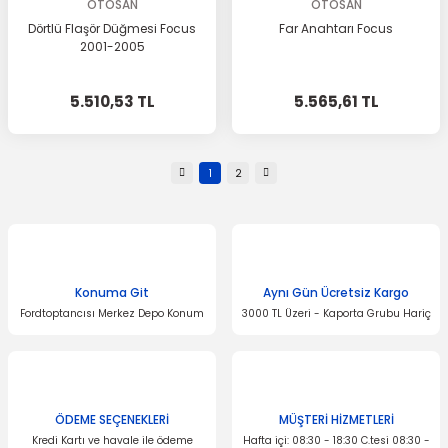
OTOSAN
OTOSAN
Dörtlü Flaşör Düğmesi Focus
Far Anahtarı Focus
2001-2005
5.510,53 TL
5.565,61 TL
1
2
Konuma Git
Aynı Gün Ücretsiz Kargo
Fordtoptancısı Merkez Depo Konum
3000 TL Üzeri - Kaporta Grubu Hariç
ÖDEME SEÇENEKLERİ
MÜŞTERİ HİZMETLERİ
Kredi Kartı ve havale ile ödeme
Hafta içi: 08:30 - 18:30 C.tesi 08:30 -