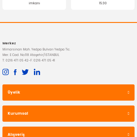
imkanı
15:30
Merkez
Mimarsinan Mah. Yedpa Bulvarı Yedpa Tic.
Mer. E Cad. No:118 Ataşehir/İSTANBUL
T: 0216 471 05 42
-
F: 0216 471 05 41
Üyelik
Kurumsal
Alışveriş