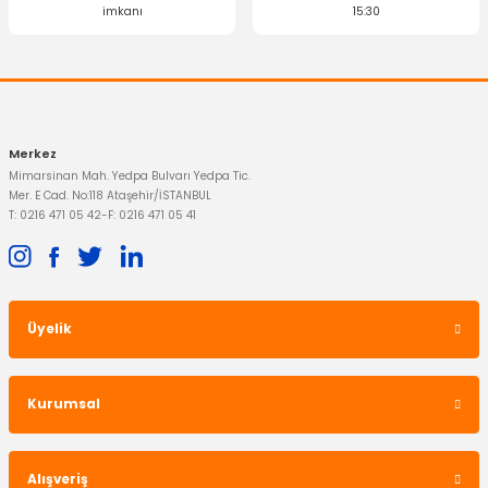
imkanı
15:30
Merkez
Mimarsinan Mah. Yedpa Bulvarı Yedpa Tic.
Mer. E Cad. No:118 Ataşehir/İSTANBUL
T: 0216 471 05 42
-
F: 0216 471 05 41
Üyelik
Kurumsal
Alışveriş