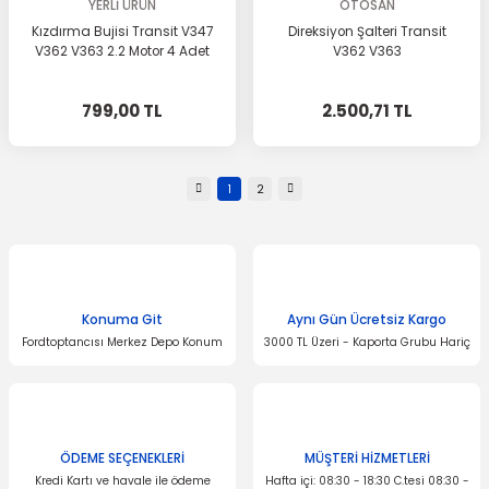
YERLİ ÜRÜN
OTOSAN
Kızdırma Bujisi Transit V347
Direksiyon Şalteri Transit
V362 V363 2.2 Motor 4 Adet
V362 V363
799,00 TL
2.500,71 TL
1
2
Konuma Git
Aynı Gün Ücretsiz Kargo
Fordtoptancısı Merkez Depo Konum
3000 TL Üzeri - Kaporta Grubu Hariç
ÖDEME SEÇENEKLERİ
MÜŞTERİ HİZMETLERİ
Kredi Kartı ve havale ile ödeme
Hafta içi: 08:30 - 18:30 C.tesi 08:30 -