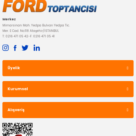
Merkez
Mimarsinan Mah. Yedpa Bulvarı Yedpa Tic.
Mer. E Cad. No:118 Ataşehir/İSTANBUL
T: 0216 471 05 42
-
F: 0216 471 05 41
Üyelik
Kurumsal
Alışveriş