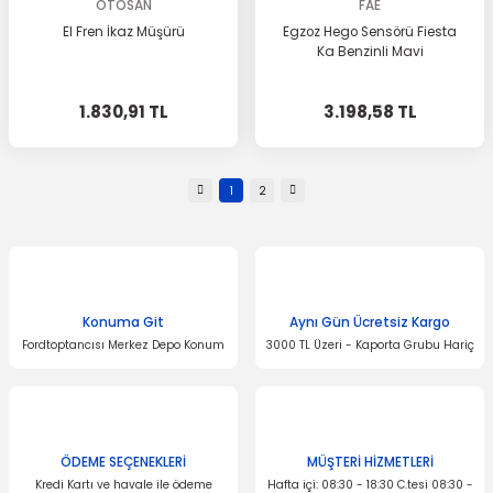
OTOSAN
FAE
El Fren İkaz Müşürü
Egzoz Hego Sensörü Fiesta
Ka Benzinli Mavi
1.830,91 TL
3.198,58 TL
1
2
Konuma Git
Aynı Gün Ücretsiz Kargo
Fordtoptancısı Merkez Depo Konum
3000 TL Üzeri - Kaporta Grubu Hariç
ÖDEME SEÇENEKLERİ
MÜŞTERİ HİZMETLERİ
Kredi Kartı ve havale ile ödeme
Hafta içi: 08:30 - 18:30 C.tesi 08:30 -