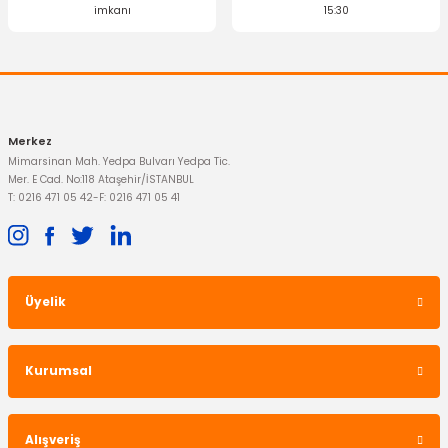
imkanı
15:30
Merkez
Mimarsinan Mah. Yedpa Bulvarı Yedpa Tic.
Mer. E Cad. No:118 Ataşehir/İSTANBUL
T: 0216 471 05 42
-
F: 0216 471 05 41
Üyelik
Kurumsal
Alışveriş